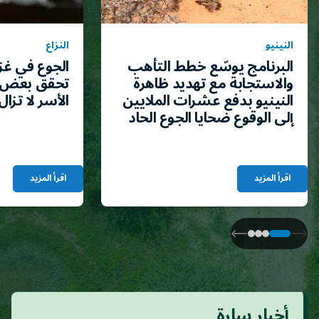
النينيو
النزاع
البرنامج يوسّع خطط التأهب
الجوع في غز
والاستجابة مع تهديد ظاهرة
تحقق بعض 
النينيو بدفع عشرات الملايين
الأسر لا تزال
إلى الوقوع ضحايا الجوع الحاد
اقرأ المزيد
اقرأ المزيد
أخبار سارة