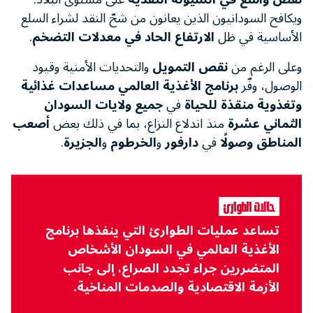
ويكافح السودانيون الذين يعانون من شحّ النقد لشراء السلع
الأساسية في ظل
الارتفاع الحاد في معدلات التضخم
.
وعلى الرغم من
نقص التمويل
والتحديات الأمنية وقيود
الوصول، وفّر
برنامج الأغذية العالمي
مساعدات غذائية
وتغذوية منقذة للحياة
في
جميع ولايات السودان
الثماني عشرة
منذ اندلاع النزاع، بما في ذلك بعض
أصعب
المناطق وصولًا
في
دارفور
و
الخرطوم
و
الجزيرة
.
حالات الطوارئ
تساعد عمليات الطوارئ التي ينفذها برنامج
الأغذية العالمي في السودان الأشخاص
المتضررين جراء تجدد الصراع، إلى جانب
الأزمة الاقتصادية والصدمات المناخية.