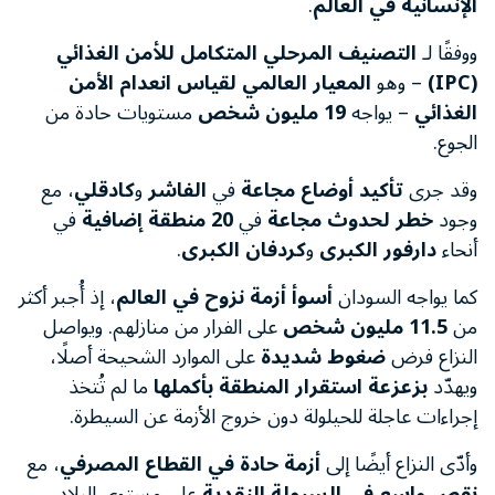
الإنسانية في العالم
.
ووفقًا لـ
التصنيف المرحلي المتكامل للأمن الغذائي
(IPC)
– وهو
المعيار العالمي لقياس انعدام الأمن
الغذائي
– يواجه
19 مليون شخص
مستويات حادة من
الجوع.
وقد جرى
تأكيد أوضاع مجاعة
في
الفاشر
و
كادقلي
، مع
وجود
خطر لحدوث مجاعة
في
20 منطقة إضافية
في
أنحاء
دارفور الكبرى
و
كردفان الكبرى
.
كما يواجه السودان
أسوأ أزمة نزوح في العالم
، إذ أُجبر أكثر
من
11.5 مليون شخص
على الفرار من منازلهم. ويواصل
النزاع فرض
ضغوط شديدة
على الموارد الشحيحة أصلًا،
ويهدّد
بزعزعة استقرار المنطقة بأكملها
ما لم تُتخذ
إجراءات عاجلة للحيلولة دون خروج الأزمة عن السيطرة.
وأدّى النزاع أيضًا إلى
أزمة حادة في القطاع المصرفي
، مع
نقص واسع في السيولة النقدية
على مستوى البلاد.