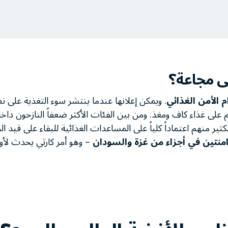
ى مجاعة؟
 الأمن الغذائي
. ويمكن إعلانها عندما ينتشر سوء التغذية على ن
غذاء كاف ومغذ. ومن بين الفئات الأكثر ضعفاً النازحون داخلياً
ثير منهم اعتماداً كلياً على المساعدات الغذائية للبقاء على قيد الح
منتين في أجزاء من غزة والسودان
– وهو أمر كارثي يحدث لأول