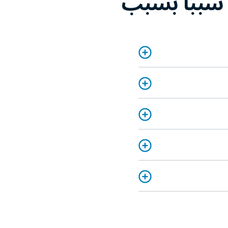
؟ سببًا بسبب