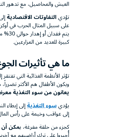
العيش والمحاصيل، مع تدهور التربة
تؤدي
التفاوتات الاقتصادية
إلى 
على سبيل المثال الحرب في أوكران
يتم فق
كبيرة للعديد من المزارعين.
ما هي تأثيرات الجو
تؤثر الأنظمة الغذائية التي تفتقر
ويكون الأطفال هم الأكثر تضرراً،
يعانون من سوء التغذية معرضون للوفاة بما يصل
يؤدي
سوء التغذية
إلى إبطاء الن
إلى عواقب وخيمة على رأس المال ا
كجزء من حلقة مفرغة، ي
مكن أن ي
أُجبروا على ترك أراضيهم مع آخري