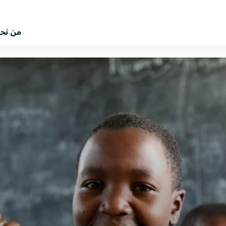
من نح