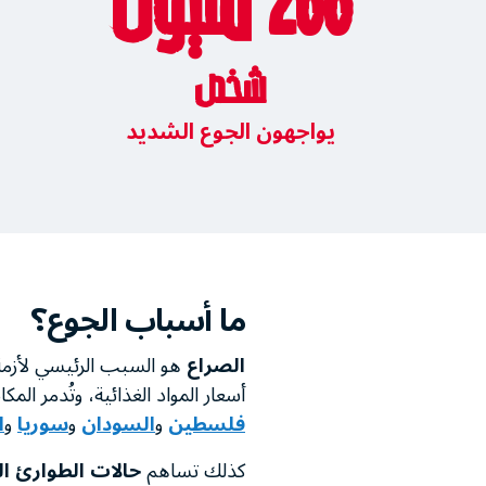
266 مليون
شخص
يواجهون الجوع الشديد
ما أسباب الجوع؟
الصراع
هو السبب الرئيسي لأزمة
أسعار المواد الغذائية، وتُدمر ال
فلسطين
و
السودان
و
سوريا
و
ا
كذلك تساهم
حالات الطوارئ ال