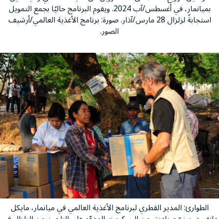
بميانمار، في أغسطس/آب 2024. ويقوم البرنامج حاليًا بجمع التمويل
استجابةً لزلزال 28 مارس/آذار. صورة: برنامج الأغذية العالمي/أرشيف
الصور.
الطوارئ: المدير القطري لبرنامج الأغذية العالمي في ميانمار، مايكل
دانفورد، يوزع صناديق من البسكويت المدعّم على الناجين من الزلزال في