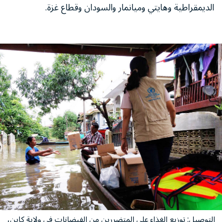
الديمقراطية وهايتي وميانمار والسودان وقطاع غزة.
التوصيل: توزيع الغذاء على المتضررين من الفيضانات في ولاية كاين،