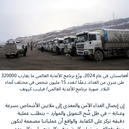
أفغانستان: في عام 2024، وزّع برنامج الأغذية العالمي ما يقارب 320000
طن متري من الغذاء، دعمًا لـعدد 15 مليون شخص في مختلف أنحاء
البلاد. صورة: برنامج الأغذية العالمي/ فيليب كروبف
إن إيصال الغذاء الآمن والمغذي إلى ملايين الأشخاص بسرعة
وعناية – في ظل شُح التمويل والموارد – يتطلب عملية
دقيقة تركز على الكفاءة. والواقع أن عملياتنا مصممة لتكون
مرنة وفعالة، حيث إن كل شحنة، وكل توصيل، وكل جهد