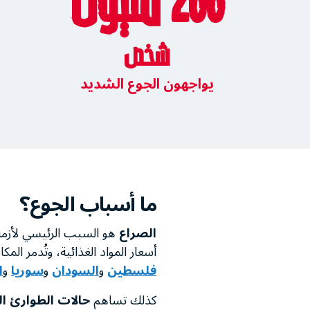
266 مليون
شخص
يواجهون الجوع الشديد
ما أسباب الجوع؟
الصراع
هو السبب الرئيسي لأزمة
أسعار المواد الغذائية، وتُدمر ال
فلسطين
و
السودان
و
سوريا
و
ا
كذلك تساهم
حالات الطوارئ ال