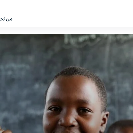
من نح