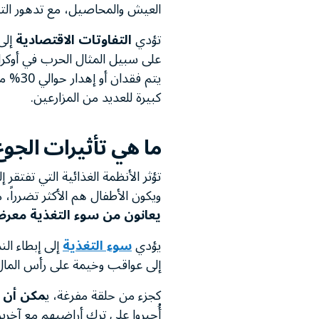
العيش والمحاصيل، مع تدهور التربة
تؤدي
التفاوتات الاقتصادية
إلى 
على سبيل المثال الحرب في أوكران
يتم فق
كبيرة للعديد من المزارعين.
ما هي تأثيرات الجو
تؤثر الأنظمة الغذائية التي تفتقر
ويكون الأطفال هم الأكثر تضرراً،
يعانون من سوء التغذية معرضون للوفاة بما يصل
يؤدي
سوء التغذية
إلى إبطاء الن
إلى عواقب وخيمة على رأس المال ا
كجزء من حلقة مفرغة، ي
مكن أن ي
أُجبروا على ترك أراضيهم مع آخري