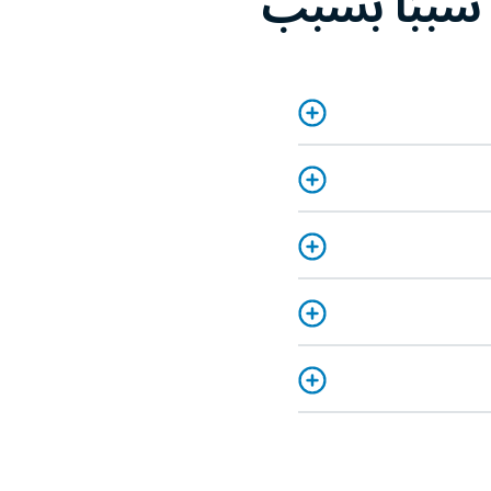
؟ سببًا بسبب