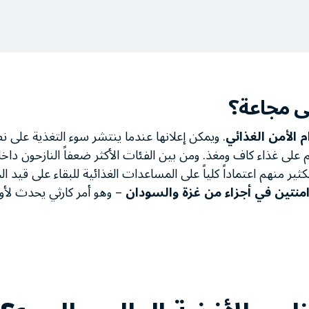
ى مجاعة؟
 الأمن الغذائي
. ويمكن إعلانها عندما ينتشر سوء التغذية على ن
غذاء كاف ومغذ. ومن بين الفئات الأكثر ضعفاً النازحون داخلياً
ثير منهم اعتماداً كلياً على المساعدات الغذائية للبقاء على قيد الح
منتين في أجزاء من غزة والسودان
– وهو أمر كارثي يحدث لأول