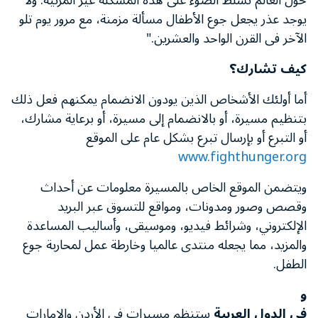
حول العالم تسلط الضوء على هذه المشكلة غير المرئية. ولا
يوجد عذر يجعل جوع الأطفال مسألة مزمنة، مع مرور يوم تلو
الآخر فى القرن الواحد والعشرين."
كيف تشارك؟
أما أولئك الأشخاص الذين يودون الانضمام يمكنهم فعل ذلك
بتنظيم مسيرة، أو بالانضمام إلى مسيرة، أو برعاية مشارك،
أو التبرع أو بإرسال تبرع بشكل عام على الموقع
www.fighthunger.org
ويتضمن الموقع الخاص بالمسيرة معلومات عن أحداث
وقصص وصور ومدونات، ومواقع للتسوق عبر البريد
الإلكتروني، وشرائط فيديو، وموسيقى، وأساليب المساعدة
والمزيد، مما يجعله منتدى عالميا وخارطة عمل لمحاربة جوع
الطفل.
و
فى الدول العربية
ستنظم مسيرات في الأردن والإمارات