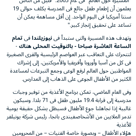
"المسيرة حول العالم" فى عام 2003: "قليل من الناس
يعلمون أن إطعام طفل جائع فى المدرسة يكلف حوالى 19
سنتا أمريكيا فى اليوم الواحد. إن أقل مساهمة يمكن أن
تساعد على تحقيق إنجاز كبير."
وتهدف هذه المسيرة والتى ستبدأ فى
نيوزيلندا
فى
تمام
الساعة العاشرة صباحا - بالتوقيت المحلى هناك
-
لتتحرك على التعاقب عبر العواصم الرئيسية والقرى الصغيرة
فى كل من آسيا وأوروبا وأفريقيا والأمريكتين، إلى إشراك
المواطنين حول العالم لرفع الوعى وجمع التبرعات لمساعدة
الكثير من الأطفال الجوعى على الذهاب إلى المدارس.
وفى العام الماضي، تمكن برنامج الأغذية من توفير وجبات
مدرسية إلى قرابة 19.4 مليون طفل فى 71 بلدا. وسيكون
غالبية إذا تجاهلنا جوع الأطفال فسيظل يشكل حقيقة يومية
تدمر الملايين من الأشخاصفيندى بانجا، رئيس شركة يونيلفر
للأغذية
هؤلاء الأطفال – وبصورة خاصة الفتيات – من المحرومين