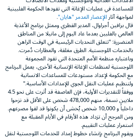
الامدادات الغذائية واللوجستية ومعدات الاتصالات
للمساعدة في عمليات الإغاثة التي تقودها الحكومة الفلبينية
لمواجهة آثار
الإعصار المدمر "هايان"
.
قال برافين أجراوال، المدير القطري وممثل برنامج الأغذية
العالمي بالفلبين بعدما عاد اليوم إلى مانيلا من المناطق
المتضررة: "تتعلق التحديات الرئيسية في الوقت الراهن
بالخدمات اللوجستية. الطرق مغلقة، والمطارات دُمرت.
وباعتباره منظمة الأمم المتحدة التي تقود المجموعة
اللوجستية لمنظمات الإغاثة الإنسانية الأخرى، يعمل البرنامج
مع الحكومة لإعداد مستودعات للمساعدات الانسانية
ولتنظيم عمليات النقل الجوي للإمدادات الأساسية."
ووفقاً للتقديرات الأولية، فإن العاصفة قد أثرت على نحو 4.5
ملايين نسمة، منهم 478,000 شخص على الأقل قد نزحوا
داخلياً و 10,000 شخص يُخشى أن يكونوا قد لقوا مصرعهم.
ومن المرجح أن تزداد هذه الأرقام في الأيام المقبلة مع
استمرار عمليات التقييم.
ويقوم البرنامج بإنشاء خطوط إمداد للخدمات اللوجستية لنقل