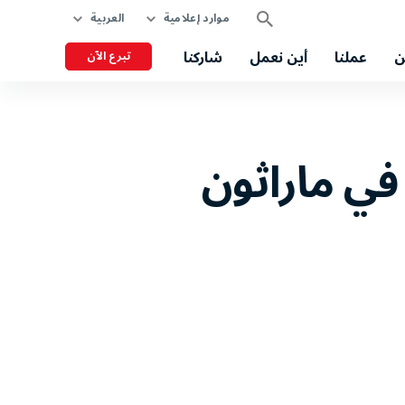
موارد إعلامية
العربية
ن
عملنا
أين نعمل
شاركنا
تبرع الآن
في ماراثون