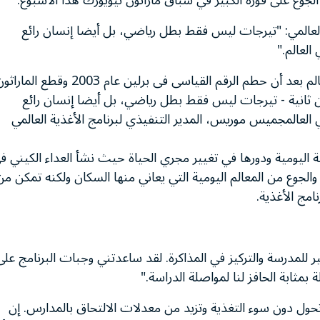
الجوع على فوزه الكبير في سباق ماراثون نيويورك هذا الاسبوع.
العالمي: "تيرجات ليس فقط بطل رياضي، بل أيضا إنسان رائع
العالم."
ويجسد تيرجات - الذى أصبح أسرع عداء ماراثون فى العالم بعد أن حطم الرقم القياسى فى برلين عام 2003 وقطع الم
ن ثانية - تيرجات ليس فقط بطل رياضي، بل أيضا إنسان رائع
 العالمجميس موريس، المدير التنفيذي لبرنامج الأغذية العالمي
ليومية ودورها في تغيير مجري الحياة حيث نشأ العداء الكيني ف
والجوع من المعالم اليومية التي يعاني منها السكان ولكنه تمكن من
مج الأغذية.
 للمدرسة والتركيز في المذاكرة. لقد ساعدتني وجبات البرنامج على
 بمثابة الحافز لنا لمواصلة الدراسة."
حول دون سوء التغذية وتزيد من معدلات الالتحاق بالمدارس. إن