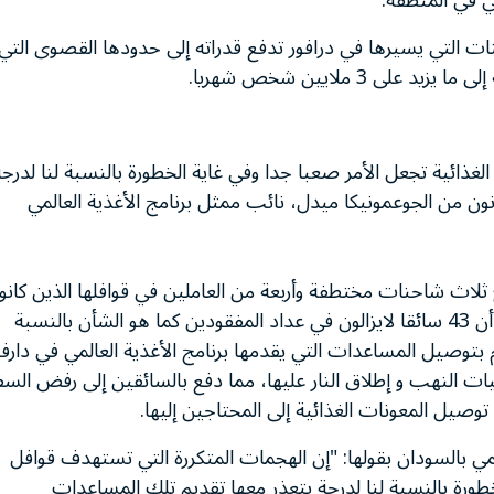
ي في المنطقة.
ات التي يسيرها في درافور تدفع قدراته إلى حدودها القصوى التي
3 ملايين شخص شهريا.
ذائية تجعل الأمر صعبا جدا وفي غاية الخطورة بالنسبة لنا لدرجة
ن من الجوعمونيكا ميدل، نائب ممثل برنامج الأغذية العالمي
ثلاث شاحنات مختطفة وأربعة من العاملين في قوافلها الذين كانوا
قد اختطفوا في أعقاب آخر هجوم في جنوب دارفور، إلا أن 43 سائقا لايزالون في عداد المفقودين كما هو الشأن بالنسبة
 اختطاف أكثر من 100 شاحنة تقوم بتوصيل المساعدات التي يقدمها برنامج الأغذية العالمي في دارف
ات النهب و إطلاق النار عليها، مما دفع بالسائقين إلى رفض السف
وصيل المعونات الغذائية إلى المحتاجين إليها.
ي بالسودان بقولها: "إن الهجمات المتكررة التي تستهدف قوافل
طورة بالنسبة لنا لدرجة يتعذر معها تقديم تلك المساعدات