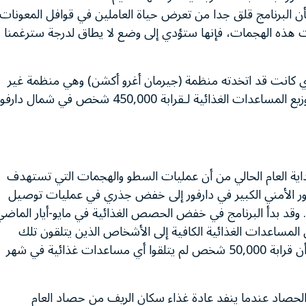
ن البرنامج قلق جدا من تعرض حياة العاملين في قوافل المعونات
مرت هذه الهجمات، فإنها ستؤدي إلى وضع لا يطاق لدرجة سترغمنا
 الذي كانت قد اتخدته منظمة (جيرمان أغرو أكشن) وهي منظمة غير
حكومية شريكة للبرنامج في 27 أغسطس-آب بتعليق توزيع المساعدات الغذائية لـقرابة 450,000 شخص في شمال دار
بداية العام الحالي من أن عمليات السطو والهجمات التي تستهدف
هور الأمني الكبير في دارفور إلى خفض جذري في عمليات توصيل
ة. وقد بدأ البرنامج في خفض الحصص الغذائية في مايو-أيار الماضي
مساعدات الغذائية الكافية إلى الأشخاص الذين يتلقون تلك
المساعدات مما أثر على قرابة ثلاثة ملايين شخص. كما أن قرابة 50,000 شخص لم يتلقوا أي مساعدات غذائية في شهر
الحصاد عندما ينفد عادة غذاء سكان الريف من حصاد العام