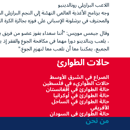
اللاعب البرازيلي رونالدينيو
وجه برنامج الأغذية العالمي التهئنة إلي النجم البرازيلي 
والمحترف في برشلونة الإسباني علي فوزه بجائزة الكرة ال
وقال جيمس موريس: "أننا سعداء بفوز عضو من فريق برنا
، يلعب رينالدينو دورا مهما في مكافحة الجوع والفقر إذ 
الجميع، يمكننا معا أن نلعب معا لنهزم الجوع."
حالات الطوارئ
الصراع في الشرق الأوسط
حالات الطواريء في فلسطين
حالة الطوارئ في أفغانستان
حالة الطوارئ في أوكرانيا
حالة الطوارئ في الساحل
الأفريقي
حالة الطوارئ في السودان
من نحن