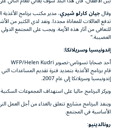
بين الأطفال، فان هذا البلد سوف يعاني للعام التالي ع
وقال
جيان كارلو شيري
، مدير مكتب برنامج الأغذية ا
تدفع العائلات للمعاناة مجددا. ونفد لدي الكثير من الأ
للتعافي من آثار هذه الأزمة. ويجب على المجتمع الدول
العصيبة."
إندونيسيا وسريلانكا:
أحد ضحايا تسونامي-تصوير WFP/Helen Kudri
قام برنامج الأغذية بتمديد فترة تقديم المساعدات ا
إندونيسيا وسريلانكا إلي عام 2007.
ويركز البرنامج حاليا على استهداف المجموعات السكنية 
وينفذ البرنامج مشاريع تتعلق بالغذاء من أجل العمل التي 
الأساسية في المجتمع.
رونالدينيو
: