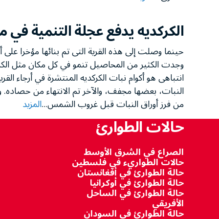
الكركديه يدفع عجلة التنمية في 
حينما وصلت إلى هذه القرية التى تم بنائها مؤخرا على
وجدت الكثير من المحاصيل تنمو في كل مكان مثل الكركد
انتباهى هو أكوام نبات الكركديه المنتشرة في أرجاء القري
من فرز أوراق النبات قبل غروب الشمس...
المزيد
حالات الطوارئ
الصراع في الشرق الأوسط
حالات الطواريء في فلسطين
حالة الطوارئ في أفغانستان
حالة الطوارئ في أوكرانيا
حالة الطوارئ في الساحل
الأفريقي
حالة الطوارئ في السودان