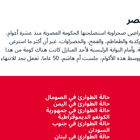
مصر
 أراضى صحراوية استصلحتها الحكومة المصرية منذ عشرة أعوام،
يه والطماطم، والقمح، والخضراوات. غير أن أكثر ما استرعى
ة. وأمام البوابة الرئيسية لأحد المنازل كانت هناك كومة من هذا
النبات، بعضها مجفف، والآخر تم الانتهاء من حصاده. ووسط هذه الأكوام، جلست أم هاشم، 50 عاما، تعمل بجد للانتهاء
حالة الطوارئ في الصومال
حالة الطوارئ في اليمن
حالة الطوارئ في جمهورية
الكونغو الديموقراطية
حالة الطوارئ في جنوب
السودان
حالة الطوارئ في لبنان