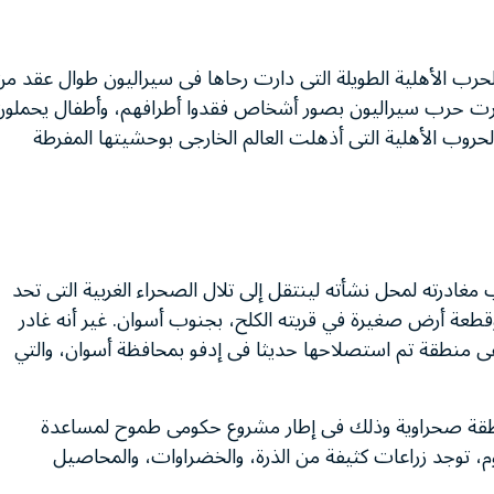
الحرب الأهلية الطويلة التى دارت رحاها فى سيراليون طوال عقد من
شتهرت حرب سيراليون بصور أشخاص فقدوا أطرافهم، وأطفال يحملون
 أشهر واحدة من الحروب الأهلية التى أذهلت العالم الخارجى بوحشيتها المفرطة
 من العمر 45 عاما، جيدا سبب مغادرته لمحل نشأته لينتقل إلى تلال الصحراء الغربية التى تحد
قطعة أرض صغيرة في قريته الكلح، بجنوب أسوان. غير أنه غادر
 منطقة تم استصلاحها حديثا فى إدفو بمحافظة أسوان، والتي
قة صحراوية وذلك فى إطار مشروع حكومى طموح لمساعدة
يوم، توجد زراعات كثيفة من الذرة، والخضراوات، والمحاصيل