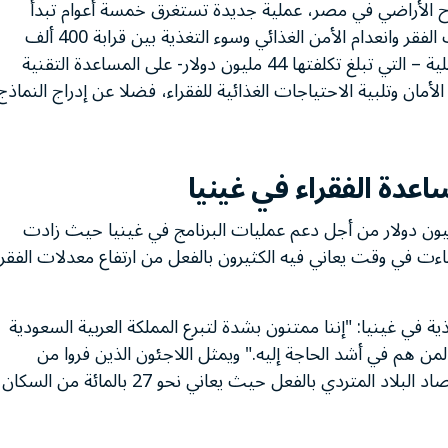
صلاح الأراضي في مصر، عملية جديدة تستغرق خمسة أعوام تبدأ
في2007 وتنتهي عام 2011. وتهدف إلى خفض معدلات الفقر وانعدام الأمن الغذائي وسوء التغذية بين قرابة 400 ألف
شخص من المصريين الأشد فقرا. وسوف تركز هذه العملية – التي تبلغ تكلفتها 44 مليون دولار- على المساعدة التقنية
أمان وتلبية الاحتياجات الغذائية للفقراء، فضلا عن إدراج النماذج
اعدة الفقراء في غينيا
مليون دولار من أجل دعم عمليات البرنامج في غينيا حيث زادت
جاءت في وقت يعاني فيه الكثيرون بالفعل من ارتفاع معدلات الفقر
ة في غينيا: "إننا ممتنون بشدة لتبرع المملكة العربية السعودية
 لمن هم في أشد الحاجة إليه." ويمثل اللاجئون الذين فروا من
الصراعات في كوت ديفوار وليبيريا عبئا إضافيا على اقتصاد البلاد المتردي بالفعل حيث يعاني نحو 27 بالمائة من السكان