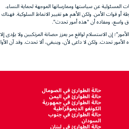
ت المسئولية عن سياستها وممارساتها الموجهة لحماية النساء،
أو قوات الأمن. ولكن الأهم هو تغيير الانماط السلوكية. فهناك
 واسع، ومفاده أن "هذه أمور تحدث".
ر"؛ إن الاستسلام لواقع مر يعزز حصانة المرتكبين ولا يؤدى إلا
الأمور تحدث. ولكن لا داعى لأن، وينبغي، ألا تحدث. وقد آن الأوا
حالة الطوارئ في الصومال
حالة الطوارئ في اليمن
حالة الطوارئ في جمهورية
الكونغو الديموقراطية
حالة الطوارئ في جنوب
السودان
حالة الطوارئ في لبنان