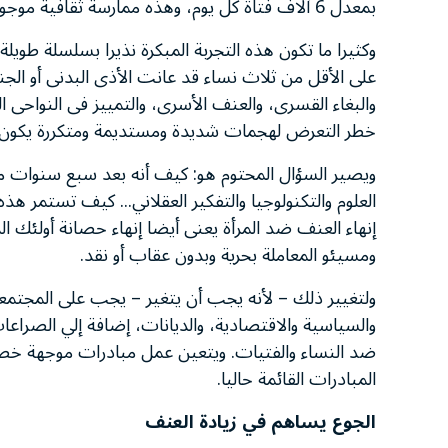
بمعدل 6 آلاف فتاة كل يوم، وهذه ممارسة ثقافية موجودة فى الكثير من أجزاء العالم، ولكن بصورة خاصة فى أفريقيا.
وكثيرا ما تكون هذه التجربة المبكرة نذيرا بسلسلة طويل
على الأقل من ثلاث نساء قد عانت الأذى البدنى أو الج
والبغاء القسرى، والعنف الأسرى، والتمييز فى النواحى ا
خطر التعرض لهجمات شديدة ومستديمة ومتكررة يكون أ
ويصير السؤال المحتوم هو: كيف أنه بعد سبع سنوات من 
العلوم والتكنولوجيا والتفكير العقلاني... كيف تستمر هذه
إنهاء العنف ضد المرأة يعنى أيضا إنهاء حصانة أولئك ا
ومسيئو المعاملة بحرية وبدون عقاب أو نقد.
ولتغيير ذلك – لأنه يجب أن يتغير – يجب على المجتمعات
والسياسية والاقتصادية، والديانات، إضافة إلي الصرا
ضد النساء والفتيات. ويتعين عمل مبادرات موجهة خ
المبادرات القائمة حاليا.
الجوع يساهم في زيادة العنف