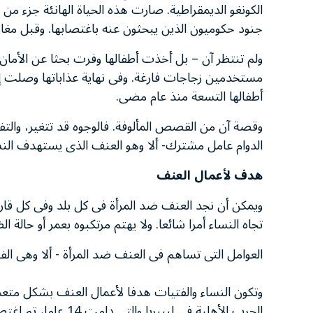
الكونغو الديمقراطية. صارت هذه الحياة الهانئة جزء من 
جنود حكوميون الذين يبحثون عنه باغتصابها. وقبل مغادرة
ولم تنتظر آن – بل أخذت أطفالها وفرت بحثا عن الأمان
مستخدمين زجاجات فارغة. وفى نهاية عذاباتها وصلت 
أطفالها التسعة منذ عام مضى.
وقصة آن من القصص المألوفة. فالوجوه قد تتغير، والتفا
الدوام عامل مشترك- ألا وهو العنف الذى يستهدف الن
هدف لأعمال العنف
ويمكن أن نجد العنف ضد المرأة فى كل بلد وفى كل قارة.
تجاه النساء أمرا شائعا. ولا يهتم مرتكبوه بعمر أو حال
العوامل التى تساهم فى العنف ضد المرأة - ألا وهى الفق
وتكون النساء والفتيات هدفا لأعمال العنف بشكل متعمد