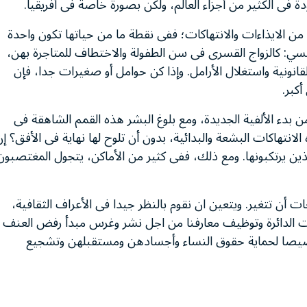
ة من الايذاءات والانتهاكات؛ ففى نقطة ما من حياتها تكون واحدة
نسي: كالزواج القسرى فى سن الطفولة والاختطاف للمتاجرة بهن،
لقانونية واستغلال الأرامل. وإذا كن حوامل أو صغيرات جدا، فإن
كبر.
بدء الألفية الجديدة، ومع بلوغ البشر هذه القمم الشاهقة فى
 الانتهاكات البشعة والبدائية، بدون أن تلوح لها نهاية فى الأفق؟ إ
لذين يرتكبونها. ومع ذلك، ففى كثير من الأماكن، يتجول المغتصبون
 أن تتغير. ويتعين ان نقوم بالنظر جيدا فى الأعراف الثقافية،
عات الدائرة وتوظيف معارفنا من اجل نشر وغرس مبدأ رفض العنف
صيصا لحماية حقوق النساء وأجسادهن ومستقبلهن وتشجيع