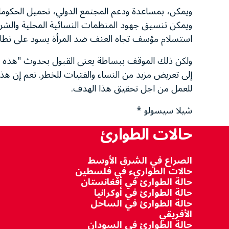
ويمكن، بمساعدة ودعم المجتمع الدولي، تحميل الحكوما
ويمكن تنسيق جهود المنظمات النسائية المحلية والشرطة 
استسلام مؤسف تجاه العنف ضد المرأة يسود على نطاق
ولكن ذلك الموقف ببساطة يعنى القبول بحدوث "هذه الأمو
إلى تعريض مزيد من النساء والفتيات للخطر. نعم إن هذه 
للعمل من اجل تحقيق هذا الهدف.
شيلا سيسولو *
حالات الطوارئ
الصراع في الشرق الأوسط
حالات الطواريء في فلسطين
حالة الطوارئ في أفغانستان
حالة الطوارئ في أوكرانيا
حالة الطوارئ في الساحل
الأفريقي
حالة الطوارئ في السودان