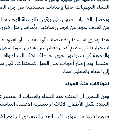
النساء الليبيريات حاليا بإصابات مستديمة من جراء ا
وتحصل الكثيرات منهن على رزقهن بالوسيلة الوحيدة الت
من العنف وتزيد من فرص إصابتهن بأمراض مثل فيروس 
هذا ويجرى استخدام الاغتصاب أو التعذيب أو العبودية
استقرارها فى جميع أنحاء العالم، من هايتى مرورا بجمهورية
والدموية فى سيراليون جرى اختطاف آلاف النساء والفتيا
جنسيا. وتم إجبار أخريات على العمل كمجندات، لكى يم
إلى القيام بالعملين معا.
انتهاكات منذ المولد
ومن المحزن أن العنف ضد النساء والفتيات لا يقتصر عل
الميلاد بقتل الأطفال الإناث أو بتشويه الأعضاء التناسلي
صورة لشيلا سيسولو، نائب المدير التنفيذى لبرنامج الأغ