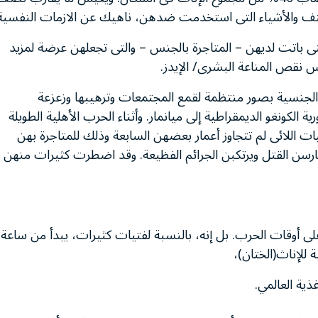
لعنف والأشياء التى استخدمت ضدهن، ناهيك عن الازمات النفسية
ى باتت لديهن – المتاجرة بالجنس – والتى تجعلهن عرضة لمزيد
نقص المناعة البشرى/ الإيدز.
 الجنسية بصور منتظمة لقمع المجتمعات وترهيبها وزعزعة
 الكونغو الديمقراطية إلى ميانمار. وأثناء الحرب الأهلية الطويلة
ت اللائى لم تتجاوز أعمار بعضهن السابعة وذلك للمتاجرة بهن
ارسن القتل ويرتكبن الجرائم الفظيعة. وقد اضطرت كثيرات منهن
ى أوقات الحرب. بل إنه، بالنسبة لفتيات كثيرات، يبدأ من ساعة
ة للإناث(الختان)،
ذية العالمي.