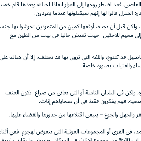
الماضى. فقد اضطر زوجها إلى الفرار انقاذا لحياته وبعدها قام خمس
 المنزل قالوا لها إنهم سيقتلونها عندما يعودون.
، ولكن قبل أن تجده، أوقفها كمين من المتمردين تحرشوا بها جنسي
إلى مخيم للاجئين، حيث تعيش حاليا فى بيت من الطين مع
صيل قد تتنوع، واللغة التى تروى بها قد تختلف، إلا أن هناك على
ساء والفتيات بصورة خاصة.
 ولكن فى البلدان النامية أو التى تعانى من صراع، يكون العنف
ة الضحية. فهم يفكرون فقط فى أن ضحاياهم إناث.
ر والجهل والجوع – ينبغى اقتلاعها من جذورها والقضاء عليها.
، فى القرى أو المجموعات العرقية التى تتعرض لهجوم. ففي أثناء
الحرب الأهلية فى ليبيريا والتى دامت 14 عاما، تم اغتصاب 40% من مجموع الإناث فى السكان. ويعيش ما يقارب نص