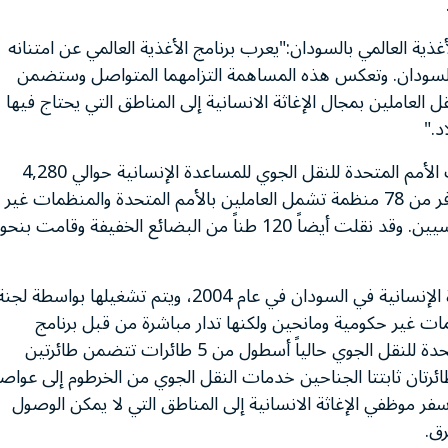
غذية العالمي بالسودان
:
"
يعرب برنامج الأغذية العالمي عن امتنانه
 السودان. وتعكس هذه المساهمة التزامهما المتواصل وستضمن
ل العاملين بمجال الإغاثة الانسانية إلى المناطق التي يحتاج فيها
د.
"
لأمم المتحدة للنقل الجوي للمساعدة الإنسانية حوالي
4,280
ر من
78
منظمة تشمل العاملين بالأمم المتحدة والمنظمات غير
سيين. وقد نقلت أيضاً
120
طناً من البضائع الخفيفة وقامت بنحو
الإنسانية في السودان في عام
2004
، ويتم تشغيلها بواسطة لجنة
ت غير حكومية ومانحين ولكنها تدار مباشرة من قبل برنامج
تحدة للنقل الجوي حالياً أسطول من
5
طائرات تتضمن طائرتين
طائرتان ثابتتا الجناحين خدمات النقل الجوي من الخرطوم إلى عواص
 سفر موظفي الإغاثة الانسانية إلى المناطق التي لا يمكن الوصول
رق.