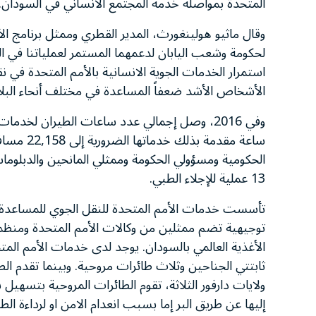
المتحدة بمواصلة خدمة المجتمع الانساني في السودان.
وقال ماثيو هولينغورث، المدير القطري وممثل برنامج الأ
لحكومة وشعب اليابان لدعمهما المستمر لعملياتنا في
استمرار الخدمات الجوية الانسانية بالأمم المتحدة في نق
الأشخاص الأشد ضعفاً المساعدة في مختلف أنحاء البلا
وفي
2016
، وصل إجمالي عدد ساعات الطيران لخدمات ا
ساعة مقدمة بذلك خدماتها الضرورية إلى
22,158
مساف
الحكومية ومسؤولي الحكومة وممثلي المانحين والدبلوما
13
عملية للإجلاء الطبي.
تأسست خدمات الأمم المتحدة للنقل الجوي للمساعدة 
توجيهية تضم ممثلين من وكالات الأمم المتحدة ومنظما
الأغذية العالمي بالسودان. يوجد لدى خدمات الأمم الم
ثابتتي الجناحين وثلاث طائرات مروحية. وبينما تقدم ال
ولايات دارفور الثلاثة، تقوم الطائرات المروحية بتسهيل
إليها عن طريق البر إما بسبب انعدام الامن او لرداءة الط