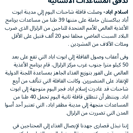
تدفق المساعدات الأنسانية
اسلام اباد-
وصلت قافلة شاحنات اليوم إلي مدينة ابوت
أباد بباكستان حاملة على متنها 39 طنا من مساعدات برنامج
الأغذية العالمي للأمم المتحدة للناجين من الزلزال الذي ضرب
البلاد السبت الماضي مخلفا نحو 20 ألف قتيل على الأقل
ومئات الآلاف من المشردين .
وفى أعقاب وصول القافلة إلي ابوت اباد التي تقع على بعد
50 كيلو مترا جنوب غرب مركز الزلزال، قام برنامج الأغذية
العالمي على الفور بتوزيع الغذاء الجاهز بمساعدة اللجنة الدولية
للإنقاذ على المتضررين. وكانت القافلة التي تتألف من أربع
شاحنات قد غادرت إسلام اباد فجر اليوم متوجهة إلي ابوت
اباد. وينتظر أن تنطلق قافلة ثانية اليوم تحمل 40 طنا من
المساعدات متجهة إلي مدينة مظفر اباد، التي تعتبر أحد أسوا
المدن التي تضررت من الزلزال.
إننا نبذل قصارى جهدنا لإيصال الغذاء إلي المحتاجين في