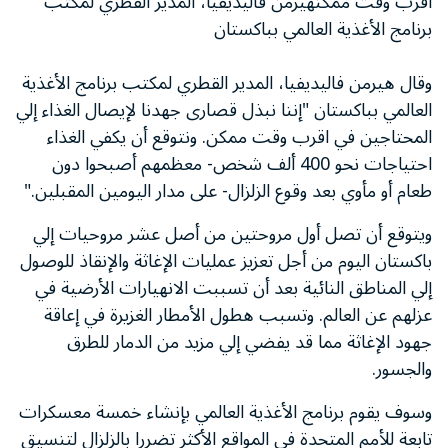
اقرب وقت ممكنهيرمن فاليديفيا، المدير القطري لمكتب
برنامج الأغذية العالمي بباكستان
وقال هيرمن فاليديفيا، المدير القطري لمكتب برنامج الأغذية
العالمي بباكستان "إننا نبذل قصارى جهدنا لإيصال الغذاء إلي
المحتاجين في اقرب وقت ممكن. ونتوقع أن يكفي الغذاء
احتياجات نحو 400 ألف شخص- معظمهم أصبحوا دون
طعام أو مأوي بعد وقوع الزلزال- على مدار اليومين المقبلين."
ويتوقع أن تصل أول مروحتين من أصل عشر مروحيات إلي
باكستان اليوم من أجل تعزيز عمليات الإغاثة والإنقاذ للوصول
إلي المناطق النائية بعد أن تسببت الانهيارات الأرضية في
عزلهم عن العالم. وتسبب هطول الأمطار الغزيرة في إعاقة
جهود الإغاثة مما قد يفضي إلي مزيد من الدمار للطرق
والجسور.
وسوف يقوم برنامج الأغذية العالمي بإنشاء خمسة معسكرات
تابعة للأمم المتحدة في المواقع الأكثر تضررا بالزلزال لتنسيق