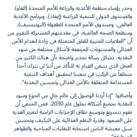
وحذر رؤساء منظمة الأغذية والزراعة للأمم المتحدة (الفاو)،
والصندوق الدولي للتنمية الزراعية (إيفاد)، وبرنامج الأغذية
العالمي، وصندوق الأمم المتحدة للطفولة (اليونيسيف)،
ومنظمة الصحة العالمية، في مقدمتهم المشتركة للتقرير من
أن "العلامات المثيرة للقلق المتمثلة في زيادة انعدام الأمن
الغذائي والمستويات المرتفعة لأشكال مختلفة من سوء
التغذية، تشكل رسالة تحذير واضحة بأن هناك الكثير من
العمل الذي ينبغي القيام به للتأكد من أننا لن نترك أحداً
متخلفاً عن الركب في سعينا لتحقيق أهداف التنمية
المستدامة المتعلقة بالأمن الغذائي وتحسين التغذية".
وأضافوا: "إذا أردنا الوصول إلى عالم خالٍ من الجوع وسوء
التغذية بجميع أشكاله بحلول عام 2030، فمن الحتمي أن
نقوم بتسريع وتوسيع نطاق الإجراءات الرامية لتعزيز القدرة
على الصمود وقدرة النظم الغذائية على التكيف وتحسين
سبل معيشة الناس استجابة للتقلبات المناخية والظواهر
المتطرفة".