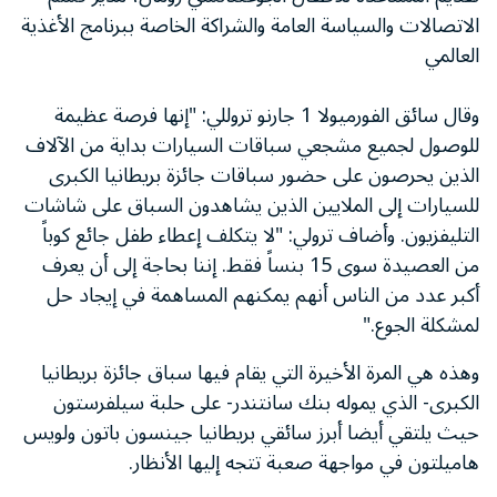
الاتصالات والسياسة العامة والشراكة الخاصة ببرنامج الأغذية
العالمي
وقال سائق الفورميولا 1 جارنو تروللي: "إنها فرصة عظيمة
للوصول لجميع مشجعي سباقات السيارات بداية من الآلاف
الذين يحرصون على حضور سباقات جائزة بريطانيا الكبرى
للسيارات إلى الملايين الذين يشاهدون السباق على شاشات
التليفزيون. وأضاف ترولي: "لا يتكلف إعطاء طفل جائع كوباً
من العصيدة سوى 15 بنساً فقط. إننا بحاجة إلى أن يعرف
أكبر عدد من الناس أنهم يمكنهم المساهمة في إيجاد حل
لمشكلة الجوع."
وهذه هي المرة الأخيرة التي يقام فيها سباق جائزة بريطانيا
الكبرى- الذي يموله بنك سانتندر- على حلبة سيلفرستون
حيث يلتقي أيضا أبرز سائقي بريطانيا جينسون باتون ولويس
هاميلتون في مواجهة صعبة تتجه إليها الأنظار.