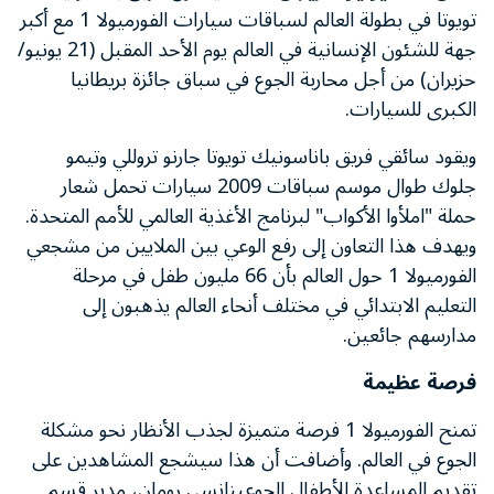
تويوتا في بطولة العالم لسباقات سيارات الفورميولا 1 مع أكبر
جهة للشئون الإنسانية في العالم يوم الأحد المقبل (21 يونيو/
حزيران) من أجل محاربة الجوع في سباق جائزة بريطانيا
الكبرى للسيارات.
ويقود سائقي فريق باناسونيك تويوتا جارنو تروللي وتيمو
جلوك طوال موسم سباقات 2009 سيارات تحمل شعار
حملة "املأوا الأكواب" لبرنامج الأغذية العالمي للأمم المتحدة.
ويهدف هذا التعاون إلى رفع الوعي بين الملايين من مشجعي
الفورميولا 1 حول العالم بأن 66 مليون طفل في مرحلة
التعليم الابتدائي في مختلف أنحاء العالم يذهبون إلى
مدارسهم جائعين.
فرصة عظيمة
تمنح الفورميولا 1 فرصة متميزة لجذب الأنظار نحو مشكلة
الجوع في العالم. وأضافت أن هذا سيشجع المشاهدين على
تقديم المساعدة للأطفال الجوعىنانسي رومان، مدير قسم