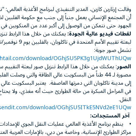
وقالت إرثارين كازين، المدير التنفيذي لبرنامج الأغذية العالمي: "
أن المجتمع الإنساني يعمل جنباً إلى جنب مع حكومة الفلبين لذا
الجهود حتى نتمكن من الوصول إلى أكبر عدد من المنكوبين في
لقطات فيديو عالية الجودة:
يمكنك من خلال هذا الرابط تنزي
لبعثة تقييم الأمم المتحدة 
تشمل صور جوية:
ightail.com/download/OGhjSU5PK3g1UjdWUThUQw
الصور
: يمكنك من خلال هذا الرابط تنزيل صور لبعثة التقييم س
مصورة لـ 44 طناً من البسكويت عالي الطاقة والتي وصلت ا
إلى مدينة تاكلوبان التي دمرتها العاصفة. يعتبر البسكويت عالي 
في المراحل المبكرة من حالة الطوارئ حيث أنه مغذي، ولا يحتا
النقل.
usendit.com/download/OGhjSU5ITkE5NVd2eE1UQw
آخر المستجدات:
• ينظم برنامج الأغذية العالمي عمليات النقل الجوي للإمداد
مراكز الطوارئ الإنسانية، وخاصة من دبي، بالإمارات العربية المت