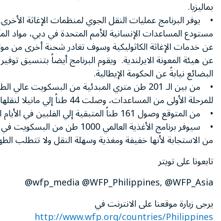
بماليزيا.
• يوفر البرنامج عمليات النقل الجوي لمنظمات الإغاثة الأخرى.
مستودع المساعدات الإنسانية للأمم المتحدة في دبي، مواد المأو
عن خدمات الإغاثة الكاثوليكية وسوف تغادر شحنة أخرى من مواد ال
عن هيئة المعونة الايرلندية. ويقوم البرنامج أيضاً بتنسيق توف
البضائع نيابةً عن الحكومة الإيطالية.
• من بين الـ 201 طن متري المبدئية من البسكويت عال
للمرحلة الأولى من المساعدات، وصلت 44 طناً إلي مانيلا لنقلها مباشرةً إلى تاكلوبان.
• من المتوقع وصول 161 طناً المتبقية إلي الفلبين في الأيام المقبلة.
• سيوفر برنامج الأغذية العالمي 1000 طن 
من الاستجابة لأنها خفيفة ومغذية وسهلة النقل ولا تتطلب الطه
تابعونا على تويتر
wfp_media @WFP_Philippines, @WFP_Asia@
يرجى زيارة موقعنا على الانترنت في
http://www.wfp.org/countries/Philippines