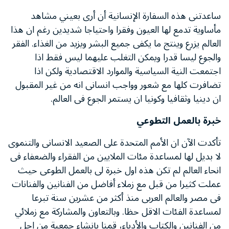
ساعدتنى هذه السفارة الإنسانية أن أرى بعيني مشاهد
مأساوية تدمع لها العيون وفقرا واحتياجا شديدين رغم ان هذا
العالم يزرع وينتج ما يكفى جميع البشر ويزيد من الغذاء. الفقر
والجوع ليسا قدرا ويمكن التغلب عليهما ليس فقط اذا
اجتمعت النية السياسية والموارد الاقتصادية ولكن اذا
تضافرت كلها مع شعور وواجب انسانى انه من غير المقبول
ان دينيا وثقافيا وكونيا ان يستمر الجوع فى العالم.
خبرة بالعمل التطوعي
تأكدت الآن ان الأمم المتحدة على الصعيد الانسانى والتنموى
لا بديل لها لمساعدة مئات الملايين من الفقراء والضعفاء فى
انحاء العالم لم تكن هذه اول خبرة لى بالعمل الطوعى حيث
عملت كثيرا من قبل مع زملاء أفاضل من الفنانين والفنانات
فى مصر والعالم العربى منذ أكثر من عشرين سنة تبرعا
لمساعدة الفئات الاقل حظا. وبالتعاون والمشاركة مع زملائي
من الفنانين والكتاب والأدباء، قمنا بإنشاء جمعية من اجل