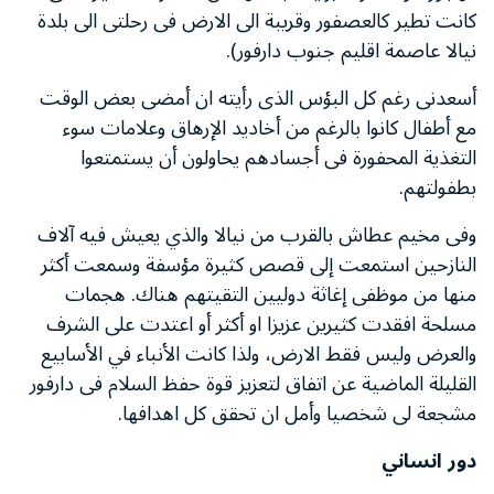
كانت تطير كالعصفور وقريبة الى الارض فى رحلتى الى بلدة
نيالا عاصمة اقليم جنوب دارفور).
أسعدنى رغم كل البؤس الذى رأيته ان أمضى بعض الوقت
مع أطفال كانوا بالرغم من أخاديد الإرهاق وعلامات سوء
التغذية المحفورة فى أجسادهم يحاولون أن يستمتعوا
بطفولتهم.
وفى مخيم عطاش بالقرب من نيالا والذي يعيش فيه آلاف
النازحين استمعت إلى قصص كثيرة مؤسفة وسمعت أكثر
منها من موظفى إغاثة دوليين التقيتهم هناك. هجمات
مسلحة افقدت كثيرين عزيزا او أكثر أو اعتدت على الشرف
والعرض وليس فقط الارض، ولذا كانت الأنباء في الأسابيع
القليلة الماضية عن اتفاق لتعزيز قوة حفظ السلام فى دارفور
مشجعة لى شخصيا وأمل ان تحقق كل اهدافها.
دور انساني