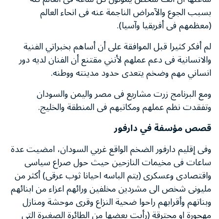
بسبب الجوع والآمراض الناجمة عنه فى انحاء العالم
(معظمهم فى أفريقيا وآسيا).
لم أفكر كثيرا قبل الموافقة على أن أساهم بخبراتي الفنية
والانسانية فى دعم عملهم لأنني مقتنع أن الفنان لديه دور
انساني مهم وضخم يتعدى حدود مدينته ووطنه.
ومع البرنامج زرت مشاريع فى مصر واليمن والسودان
وتفقدت نظم عملهم ومكاتبهم فى المنطقة والخليج.
قصص مؤسفة في دارفور
وفى إقليم دارفور الضخم الواقع غربي السودان، امضيت عدة
ساعات فى مخيمات النازحين حيث حول صراع سياسى
واقتصادى وعسكرى (يتم الباسه احيانا ثوب عرقى) أكثر من
مليونى شخص الى مشردين مخلفين ورائهم اعزاء من ابنائهم
وبناتهم وأقرابهم راحوا ضحية النزاع وقرى موحشة ومنازل
مهجورة او محترقة (رأيت بعضها من الطائرة الصغيرة التى