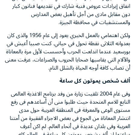
انفاق إيرادات عروض فنية شارك في تقديمها فنانون كبار
دون مقابل مادى من أجل تأهيل بعض المدارس
والمستشفيات في محافظة الجيزة.
ولكن اهتمامي بالعمل الخيري يعود إلى عام 1956 والذى كان
بعدوانه الثلاثى نقطة تحول في حياتي. كنت صبيا أعيش في
بورسعيد عندما اندلعت الحرب وأحسست لأول مرة بالمعاناة
والآلام التي يقاسيها ضحايا الحروب والصراعات، عرفت معنى
أن تصاب كافة أوجه الحياة بالشلل التام.
ألف شخص يموتون كل ساعة
وفى عام 2004 تلقيت زيارة من وفد برنامج الاغذية العالمى
التابع للامم المتحدة حيث طلبوا منى أن أساعدهم فى رفع
مستوى الوعى والمعرفة فى المنطقة العربية حول مدى
انتشار المعاناة من الجوع فى بعض الاجزاء الفقيرة من أمتنا
العربية وفى بلدان عديدة فى أنحاء العالم. لم اكن أعرف
ساعتها ان ألف شخص يموتون كل ساعة فى العالم كله