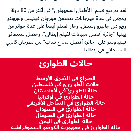
لقد تم بيع فيلم "الأطفال المجهولون" في أكثر من 80 دولة
وعرض في عدة مهرجانات تتضمن مهرجان فينيس وتورونتو
وريو دي جانيرو وسيفل. وحاز الفيلم أيضاً على عدة جوائز من
بينها "جائزة أفضل مبيعات لفيلم إيطالي". وحصل ستيفانو
فينيروسو على "جائزة أفضل مخرج شاب" من مهرجان كابري
السينمائي في إيطاليا.
حالات الطوارئ
الصراع في الشرق الأوسط
حالات الطواريء في فلسطين
حالة الطوارئ في أفغانستان
حالة الطوارئ في أوكرانيا
حالة الطوارئ في الساحل الأفريقي
حالة الطوارئ في السودان
حالة الطوارئ في الصومال
حالة الطوارئ في اليمن
حالة الطوارئ في جمهورية الكونغو الديموقراطية