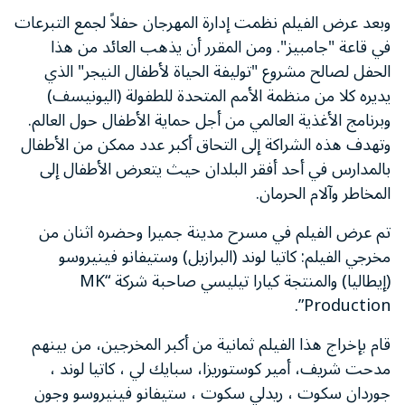
وبعد عرض الفيلم نظمت إدارة المهرجان حفلاً لجمع التبرعات
في قاعة "جامبيز". ومن المقرر أن يذهب العائد من هذا
الحفل لصالح مشروع "توليفة الحياة لأطفال النيجر" الذي
يديره كلا من منظمة الأمم المتحدة للطفولة (اليونيسف)
وبرنامج الأغذية العالمي من أجل حماية الأطفال حول العالم.
وتهدف هذه الشراكة إلى التحاق أكبر عدد ممكن من الأطفال
بالمدارس في أحد أفقر البلدان حيث يتعرض الأطفال إلى
المخاطر وآلام الحرمان.
تم عرض الفيلم في مسرح مدينة جميرا وحضره اثنان من
مخرجي الفيلم: كاتيا لوند (البرازيل) وستيفانو فينيروسو
(إيطاليا) والمنتجة كيارا تيليسي صاحبة شركة “MK
Production”.
قام بإخراج هذا الفيلم ثمانية من أكبر المخرجين، من بينهم
مدحت شريف، أمير كوستوريزا، سبايك لي ، كاتيا لوند ،
جوردان سكوت ، ريدلي سكوت ، ستيفانو فينيروسو وجون