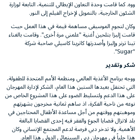
ووه. كما قامت وحدة التعاون الإيطالي للتنمية، التابعة لوزارة
الشئون الخارجية، بالتمويل لإخراج الفيلم إلى النور.
وكان لنجوم الموسيقى مساهمة قيمة في هذا العمل حيث
قامت إليزا بتلحين أغنية "علمني مرة أخرى". وقامت بالغناء
تينا ترنر وإليزا وأصدرتها كاترينا كاسيلي صاحبة شركة
"Sugar".
شكر وتقدير
ووجه برنامج الأغذية العالمي ومنظمة الأمم المتحدة للطفولة،
التي تحتفل بعيدها الستين هذا العام، الشكر لإدارة المهرجان
على هذا الدعم ولتسليط الضوء على هذا المشروع الخاص من
نوعه من ناحية الفكرة، اذ ساهم ثمانية مخرجون بشهرتهم
وموهبتهم ووقتهم من أجل مساعدة الأطفال المحتاجين في
بلد لاتزال قضايا الجوع والفقر فيه إحدى القضايا البالغة
الأهمية. ولا تدخر دبي فرصة لدعم المجتمع الإنساني وكان
هذا جلياً في مهرجان دبي السينمائي الدولي هذا العام.