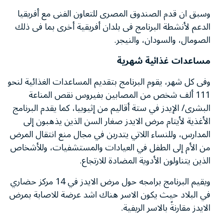
وسبق ان قدم الصندوق المصرى للتعاون الفنى مع أفريقيا
الدعم لأنشطة البرنامج فى بلدان أفريقية أخرى بما فى ذلك
الصومال، والسودان، والنيجر.
مساعدات غذائية شهرية
وفى كل شهر، يقوم البرنامج بتقديم المساعدات الغذائية لنحو
111 ألف شخص من المصابين بفيروس نقص المناعة
البشرى/ الإيدز في ستة أقاليم من إثيوبيا، كما يقدم البرنامج
الأغذية لأيتام مرض الايدز صغار السن الذين يذهبون إلى
المدارس، وللنساء اللاتي يتدربن في مجال منع انتقال المرض
من الأم إلى الطفل في العيادات والمستشفيات، وللأشخاص
الذين يتناولون الأدوية المضادة للارتجاع.
ويقيم البرنامج برامجه حول مرض الايدز في 14 مركز حضاري
في البلاد حيث يكون الاسر هناك اشد عرضة للاصابة بمرض
الايدز مقارنةً بالاسر الريفية.