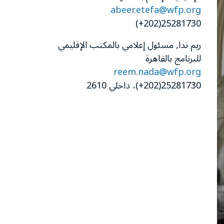
abeer.etefa@wfp.org
25281730(202+)
ريم ندا, مسئول إعلامي بالمكتب الإقليمي
للبرنامج بالقاهرة
reem.nada@wfp.org
25281730(202+)، داخلي 2610