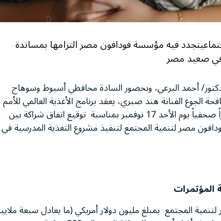
تماعيتجدد فيه مؤسسة فودافون مصر التزامها بمساندة
ي في صعيد مصر
الدكتور/ أحمد البرعي، وبحضور السادة محافظي أسيوط وسوهاج
فحة الجوع الفنانة هند صبري، يعقد برنامج الأغذية العالمي للأمم
المتحدة ومؤسسة فودافون مصر لتنمية المجتمع مؤتمراً صحفياً يوم الأحد 17 نوفمبر بمناسبة توقيع اتفاق شراكة بين
فودافون مصر لتنمية المجتمع لتنفيذ مشروع التغذية المدرسية في
عة المؤتمرات
نمية المجتمع بمبلغ مليون دولار أمريكي (ما يعادل سبعة ملايي