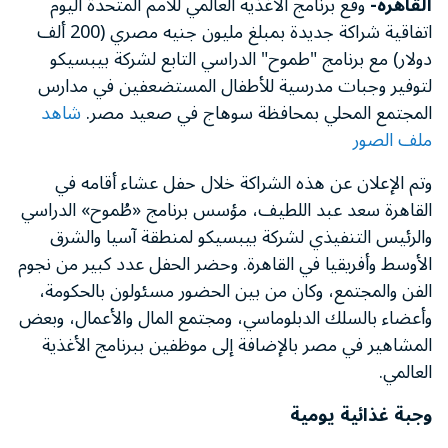
القاهرة-
وقع برنامج الأغذية العالمي للأمم المتحدة اليوم
اتفاقية شراكة جديدة بمبلغ مليون جنيه مصري (200 ألف
دولار) مع برنامج "طموح" الدراسي التابع لشركة بيبسيكو
لتوفير وجبات مدرسية للأطفال المستضعفين في مدارس
المجتمع المحلي بمحافظة سوهاج في صعيد مصر.
شاهد
ملف الصور
وتم الإعلان عن هذه الشراكة خلال حفل عشاء أقامه في
القاهرة سعد عبد اللطيف، مؤسس برنامج «طُموح» الدراسي
والرئيس التنفيذي لشركة بيبسيكو لمنطقة آسيا والشرق
الأوسط وأفريقيا في القاهرة. وحضر الحفل عدد كبير من نجوم
الفن والمجتمع، وكان من بين الحضور مسئولون بالحكومة،
وأعضاء بالسلك الدبلوماسي، ومجتمع المال والأعمال، وبعض
المشاهير في مصر بالإضافة إلى موظفين ببرنامج الأغذية
العالمي.
وجبة غذائية يومية