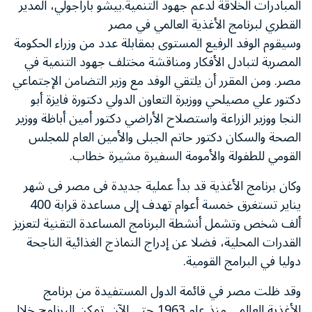
المبادرات الخلاقة لدعم جهود التنمية.بيشو باراجولي، المدير
القطري لبرنامج الأغذية العالمي في مصر
وسيقوم الوفد الرفيع المستوى بمقابلة عدد من وزراء الحكومة
المصرية لتبادل الأفكار ومناقشة مختلف جهود التنمية في
مصر. ومن المقرر أن يلتقي الوفد مع وزير التضامن الإجتماعي
دكتور علي مصيلحي ووزيرة التعاون الدولي دكتورة فايزة أبو
النجا ووزير الزراعة واستصلاح الأراضي دكتور أمين أباظة ووزير
الصحة والسكان دكتور حاتم الجبلى والأمين العام للمجلس
القومي للطفولة والأمومة السفيرة مشيرة خطاب.
وكان برنامج الأغذية قد بدأ عملية جديدة فى مصر فى شهر
يناير تستغرق خمسة أعوام تهدف إلى مساعدة قرابة 400
ألف شخص وتشمل أنشطة البرنامج المساعدة التقنية لتعزيز
القدرات المحلية، فضلا عن إدراج النماذج الغذائية الناجحة
دوليا في البرامج القومية.
وقد ظلت مصر في قائمة الدول المستفيدة من برنامج
الأغذية العالمي منذ عام 1963 حتى الآن. تمكن البرنامج خلال