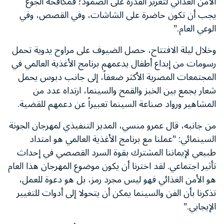
الأمن الغذائي لتعزيز القدرة على الصمود؛ فمكافحة الجوع
يجب أن تكون حاضرة على الشاشات، وفي القصص، وفي
الوعي العام."
وخلال ليلة الافتتاح، حصل الضيوف على مراوح يدوية تحمل
رسومات من إبداع أطفال يدعمهم برنامج الأغذية العالمي في
المجتمعات المصرية الأكثر ضعفاً، إلى جانب دبوس يحمل
شعار يجمع بين الخبز والقمح والسينما، ارتداه عدد من
المشاهير ورواد صناعة السينما تعبيراً عن دعمهم للقضية.
من جانبه، قال عمرو منسي، المدير التنفيذي لمهرجان الجونة
السينمائي: "عملنا مع برنامج الأغذية العالمي هو امتداد
طبيعي لإيماننا المشترك بقوة السرد القصصي في إحداث
تأثير اجتماعي. لقد اخترنا أن يكون موضوع المهرجان هذا العام
هو الأمن الغذائي فهو ليس مجرد رمز، بل هو دعوة للعمل،
تذكرنا بأن الفن والسينما يمكن أن يتحولا إلى أدوات للتغيير
الإيجابي."