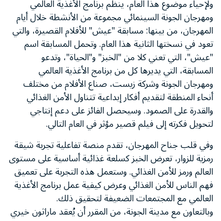
ولإحياء موضوع هذا العام، ينظم برنامج الأغذية العالمي
ومهرجان الجونة السينمائي مجموعة من الأنشطة خلال أيام
المهرجان، من بينها: مسابقة "عيش" للأفلام القصيرة، والتي
تعود في نسختها الثانية هذا العام. وتحمل المسابقة اسم
"عيش"، التي تعني كلا من "الخبز" و"الحياة"، وتدعو
المسابقة، التي يديرها كل من برنامج الأغذية العالمي
ومهرجان الجونة وشركة زيست، صناع الأفلام من مختلف
أنحاء المنطقة لتقديم أفكار إبداعية تتناول الأمن الغذائي
والقدرة على الصمود. وسيحصل الفائز على دعم إنتاجي
لتحويل فكرته إلى فيلم قصير مؤثر في العام التالي.
وفي قلب جناح المهرجان، تقدم منصة تفاعلية تجربة شيقة
رمزية للزوار، تعرض الخبز كسلعة غذائية أساسية على مستوى
العالم ورمز للأمن الغذائي. وستعمل هذه التجربة على تعميق
فهم الناس للأمن الغذائي وعرض كيفية عمل برنامج الأغذية
العالمي مع المجتمعات الضعيفة لتحقيق ذلك.
وبالتعاون مع مدينة الجونة، من المقرر أن يُعقد ماراثون خيري