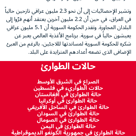
وتشير الإحصائيات إلى أن نحو 2.3 مليون عراقي نازحين حالياً
في العراق، في حين أن 2.2 مليون آخرين يعتقد أنهم فرّوا إلى
البلدان المجاورة. وتقدر الحكومة السورية أن 5،1 مليون عراقي
يعيشون حالياً في سورية. برنامج الأغذية العالمي يعبر عن
شكره للحكومة السورية لمساندتها لللاجئين، بالرغم من العبئ
الإضافى الذى تضعه أعدادهم المتزايدة على البلد.
حالات الطوارئ
الصراع في الشرق الأوسط
حالات الطواريء في فلسطين
حالة الطوارئ في أفغانستان
حالة الطوارئ في أوكرانيا
حالة الطوارئ في الساحل الأفريقي
حالة الطوارئ في السودان
حالة الطوارئ في الصومال
حالة الطوارئ في اليمن
حالة الطوارئ في جمهورية الكونغو الديموقراطية