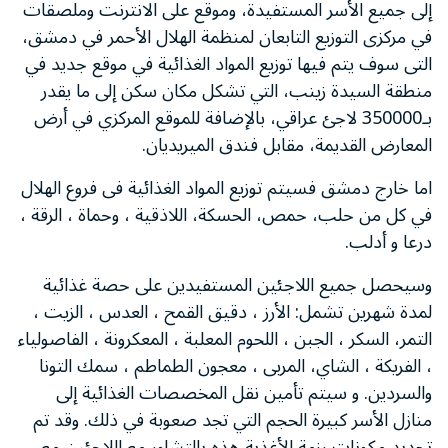
إلى جميع الأسر المستفيدة، وموقع على الانترنت وملصقات
في مركزى التوزيع التابعان لمنظمة الهلال الأحمر في دمشق،
التى سوف يتم فيها توزيع المواد الغذائية في موقع جديد في
منطقة السيدة زينب، التي تشكل مكان سكن إلى ما يقدر
بـ350000 لاجئ عراقي، بالإضافة للموقع المركزي في أرض
المعارض القديمة، مقابل فندق الميريديان.
اما خارج دمشق فسيتم توزيع المواد الغذائية فى فروع الهلال
في كل من حلب، حمص، الحسكة، اللاذقية ، وحماة ، الرقة ،
درعا و أدلب.
وسيحصل جميع اللاجئين المستفيدين على حصة غذائية
لمدة شهرين تشمل: الأرز ، دقيق القمح ، العدس ، الزيت ،
التمر، السكر ، الجبن ، اللحوم المعلبة ، المعكرونة ، الفاصولياء
، الفريكة ، الشاي، المربى ، معجون الطماطم ، سمك التونا
والسردين. و سيتم تأمين نقل المخصصات الغذائية إلى
منازل الأسر كبيرة الحجم التي تجد صعوبة في ذلك. وقد تم
تحديد مكونات رزمة الأغذية هذه بالتشاور مع اللاجئين مع