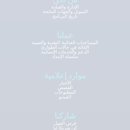
الإدارة والقيادة
التمويل والجهات المانحة
تاريخ البرنامج
عملنا
المساعدات الغذائية: النقدية والعينية
الإغاثة في حالات الطوارئ
الدعم والخدمات الإنسانية
سلسلة الإمداد
موارد إعلامية
الأخبار
القصص
المطبوعات
الفيديو
شاركنا
فرص العمل
كن شريكاً لنا