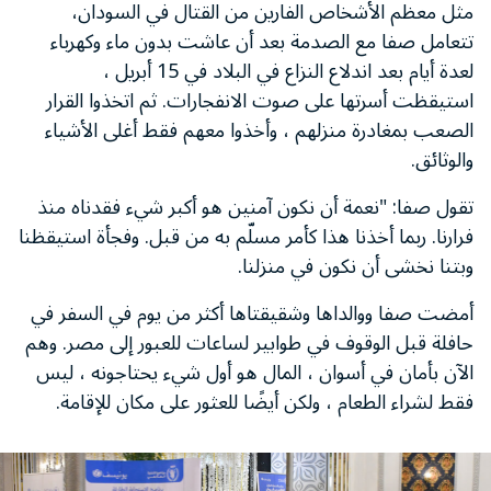
مثل معظم الأشخاص الفارين من القتال في السودان،
تتعامل صفا مع الصدمة بعد أن عاشت بدون ماء وكهرباء
لعدة أيام بعد اندلاع النزاع في البلاد في 15 أبريل ،
استيقظت أسرتها على صوت الانفجارات. ثم اتخذوا القرار
الصعب بمغادرة منزلهم ، وأخذوا معهم فقط أغلى الأشياء
والوثائق.
تقول صفا: "نعمة أن نكون آمنين هو أكبر شيء فقدناه منذ
فرارنا. ربما أخذنا هذا كأمر مسلّم به من قبل. وفجأة استيقظنا
وبتنا نخشى أن نكون في منزلنا.
أمضت صفا ووالداها وشقيقتاها أكثر من يوم في السفر في
حافلة قبل الوقوف في طوابير لساعات للعبور إلى مصر. وهم
الآن بأمان في أسوان ، المال هو أول شيء يحتاجونه ، ليس
فقط لشراء الطعام ، ولكن أيضًا للعثور على مكان للإقامة.