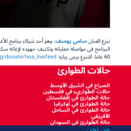
تبرع الفنان
سامي يوسف
، وهو أحد شركاء برنامج الأ
البرنامج في مواصلة عملياته وتكثيف جهوده لإغاثة منك
60 عاما. للتبرع يرجى زيارة:
rg/donate/hoa_livefeed
حالات الطوارئ
الصراع في الشرق الأوسط
حالات الطواريء في فلسطين
حالة الطوارئ في أفغانستان
حالة الطوارئ في أوكرانيا
حالة الطوارئ في الساحل
الأفريقي
حالة الطوارئ في السودان
من نحن