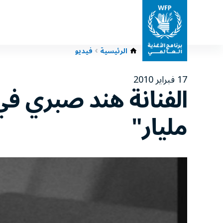
الرئيسية
فيديو
17 فبراير 2010
الفنانة هند صبري في
مليار"