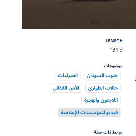
0
seconds
LENGTH
of
3
3'31"
minutes,
30
seconds
Volume
موضوعات
90%
جنوب السودان
الصراعات
حالات الطوارئ
الأمن الغذائي
اللاجئون والهجرة
فيديو للمؤسسات الإعلامية
روابط ذات صلة