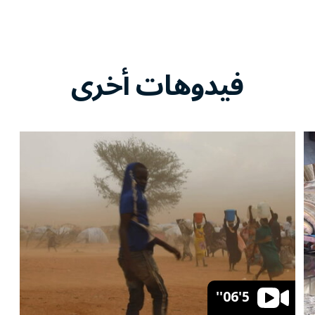
فيدوهات أخرى
5'06''