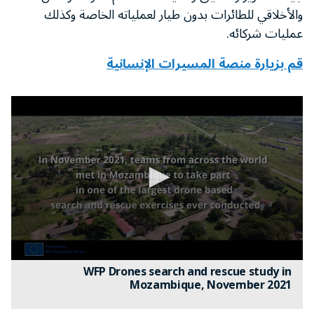
والأخلاقي للطائرات بدون طيار لعملياته الخاصة وكذلك
عمليات شركائه.
قم بزيارة منصة المسيرات الإنسانية
0
WFP Drones search and rescue study in
seconds
Mozambique, November 2021
of
3
minutes,