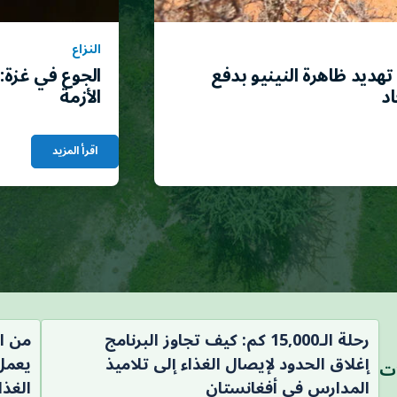
النزاع
هديد ظاهرة النينيو بدفع
الجوع في غزة:
اد
الأزمة
اقرأ المزيد
رحلة الـ15,000 كم: كيف تجاوز البرنامج
من ال
إغلاق الحدود لإيصال الغذاء إلى تلاميذ
يعمل 
ات
المدارس في أفغانستان
الغذا