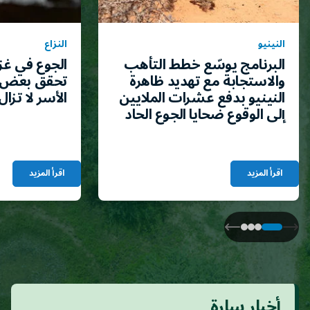
النينيو
النزاع
البرنامج يوسّع خطط التأهب
الجوع في غز
والاستجابة مع تهديد ظاهرة
تحقق بعض 
النينيو بدفع عشرات الملايين
الأسر لا تزال
إلى الوقوع ضحايا الجوع الحاد
اقرأ المزيد
اقرأ المزيد
أخبار سارة