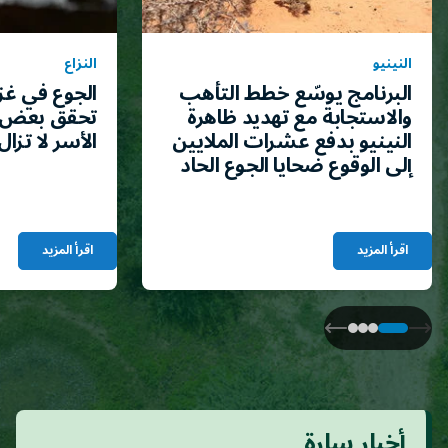
النينيو
النزاع
البرنامج يوسّع خطط التأهب
الجوع في غز
والاستجابة مع تهديد ظاهرة
تحقق بعض 
النينيو بدفع عشرات الملايين
الأسر لا تزال
إلى الوقوع ضحايا الجوع الحاد
اقرأ المزيد
اقرأ المزيد
أخبار سارة