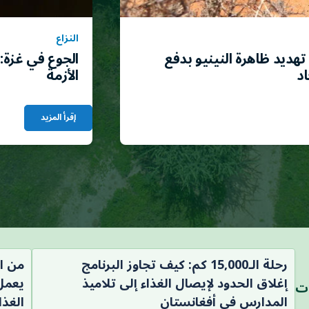
النزاع
هديد ظاهرة النينيو بدفع
الجوع في غزة:
اد
الأزمة
إقرأ المزيد
رحلة الـ15,000 كم: كيف تجاوز البرنامج
من ال
إغلاق الحدود لإيصال الغذاء إلى تلاميذ
يعمل 
ات
المدارس في أفغانستان
الغذا