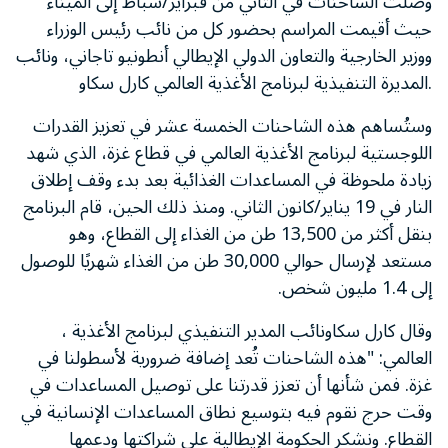
وصلت الشاحنات في الثاني من فبراير/شباط إلى الميناء
حيث أقيمت المراسم بحضور كل من نائب رئيس الوزراء
ووزير الخارجية والتعاون الدولي الإيطالي أنطونيو تاجاني، ونائب
المديرة التنفيذية لبرنامج الأغذية العالمي كارل سكاو.
وستُساهم هذه الشاحنات الخمسة عشر في تعزيز القدرات
اللوجستية لبرنامج الأغذية العالمي في قطاع غزة، الذي شهد
زيادة ملحوظة في المساعدات الغذائية بعد بدء وقف إطلاق
النار في 19 يناير/كانون الثاني. ومنذ ذلك الحين، قام البرنامج
بنقل أكثر من 13,500 طن من الغذاء إلى القطاع، وهو
مستعد لإرسال حوالي 30,000 طن من الغذاء شهريًا للوصول
إلى 1.4 مليون شخص
.
وقال كارل سكا
و
، نائب المدير التنفيذي لبرنامج الأغذية
العالمي: "هذه الشاحنات تُعد إضافة ضرورية لأسطولنا في
غزة. فمن شأنها أن تعزز قدرتنا على توصيل المساعدات في
وقت حرج نقوم فيه بتوسيع نطاق المساعدات الإنسانية في
القطاع. ونشكر الحكومة الإيطالية على شراكتها ودعمها