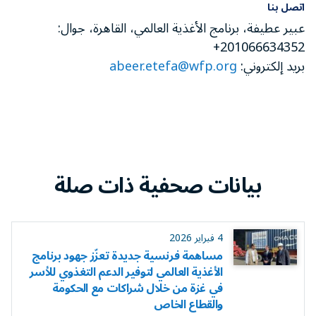
اتصل بنا
عبير عطيفة، برنامج الأغذية العالمي، القاهرة، جوال:
201066634352+
بريد إلكتروني:
abeer.etefa@wfp.org
بيانات صحفية ذات صلة
4 فبراير 2026
مساهمة فرنسية جديدة تعزّز جهود برنامج
الأغذية العالمي لتوفير الدعم التغذوي للأسر
في غزة من خلال شراكات مع الحكومة
والقطاع الخاص