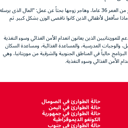
وقالت ديا منت خاميد سالم، وهى أم لأربعة أطفال تبلغ من العمر 36 عاما، وهاجر زوجها بحثاً عن عمل: "المال الذى يرسله
اذا سأفعل لأطفالي الذين كانوا ناقصى الوزن بشكل كبير. ثم
دعم للموريتانيين الذين يعانون انعدام الأمن الغذائي وسوء التغذية
ل، والوجبات المدرسية، والمساعدة الغذائية، ومساعدة السكان
برنامج حالياً في المناطق الجنوبية والشرقية من موريتانيا، وهي
دام الأمن الغذائي وسوء التغذية.
حالة الطوارئ في الصومال
حالة الطوارئ في اليمن
حالة الطوارئ في جمهورية
الكونغو الديموقراطية
حالة الطوارئ في جنوب