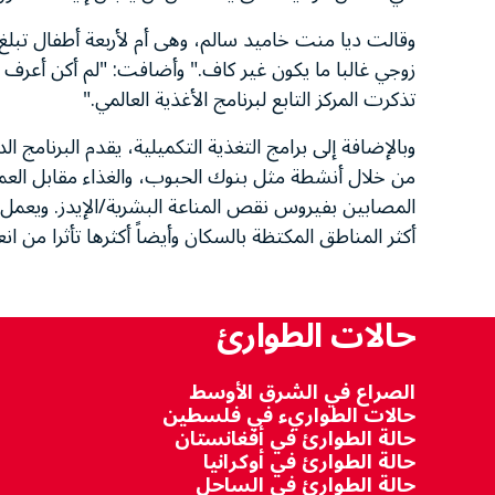
زوجي غالبا ما يكون غير كاف." وأضافت: "لم أكن أعرف م
تذكرت المركز التابع لبرنامج الأغذية العالمي."
وبالإضافة إلى برامج التغذية التكميلية، يقدم البرنامج ال
من خلال أنشطة مثل بنوك الحبوب، والغذاء مقابل العم
المصابين بفيروس نقص المناعة البشرية/الإيدز. ويعمل ال
أكثر المناطق المكتظة بالسكان وأيضاً أكثرها تأثرا من انع
حالات الطوارئ
الصراع في الشرق الأوسط
حالات الطواريء في فلسطين
حالة الطوارئ في أفغانستان
حالة الطوارئ في أوكرانيا
حالة الطوارئ في الساحل