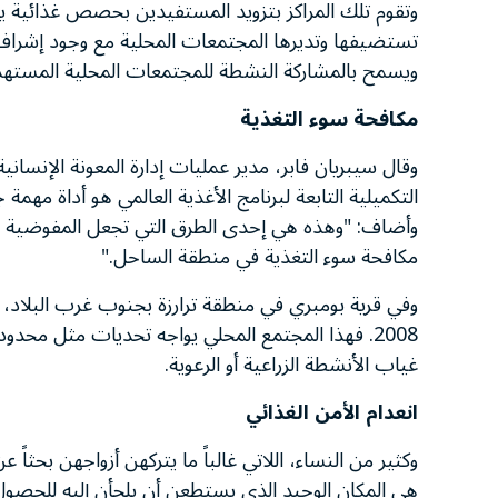
وتقوم تلك المراكز بتزويد المستفيدين بحصص غذائية يو
تستضيفها وتديرها المجتمعات المحلية مع وجود إشراف
ويسمح بالمشاركة النشطة للمجتمعات المحلية المسته
مكافحة سوء التغذية
وقال سيبريان فابر، مدير عمليات إدارة المعونة الإنسانية
التكميلية التابعة لبرنامج الأغذية العالمي هو أداة مهمة
وأضاف: "وهذه هي إحدى الطرق التي تجعل المفوضية الأو
مكافحة سوء التغذية في منطقة الساحل."
وفي قرية بومبري في منطقة ترارزة بجنوب غرب البلاد، يد
2008. فهذا المجتمع المحلي يواجه تحديات مثل مح
غياب الأنشطة الزراعية أو الرعوية.
انعدام الأمن الغذائي
وكثير من النساء، اللاتي غالباً ما يتركهن أزواجهن بحثاً
هي المكان الوحيد الذى يستطعن أن يلجأن إليه للحصول