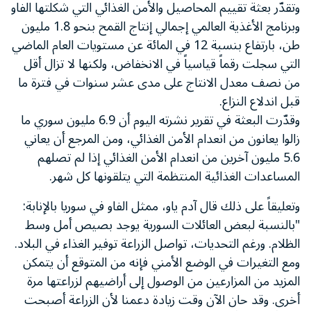
وتقدّر بعثة تقييم المحاصيل والأمن الغذائي التي شكلتها الفاو
وبرنامج الأغذية العالمي إجمالي إنتاج القمح بنحو 1.8 مليون
طن، بارتفاع بنسبة 12 في المائة عن مستويات العام الماضي
التي سجلت رقماً قياسياً في الانخفاض، ولكنها لا تزال أقل
من نصف معدل الانتاج على مدى عشر سنوات في فترة ما
قبل اندلاع النزاع.
وقدّرت البعثة في تقرير نشرته اليوم أن 6.9 مليون سوري ما
زالوا يعانون من انعدام الأمن الغذائي، ومن المرجع أن يعاني
5.6 مليون آخرين من انعدام الأمن الغذائي إذا لم تصلهم
المساعدات الغذائية المنتظمة التي يتلقونها كل شهر.
وتعليقاً على ذلك قال آدم ياو، ممثل الفاو في سوريا بالإنابة:
"بالنسبة لبعض العائلات السورية يوجد بصيص أمل وسط
الظلام. ورغم التحديات، تواصل الزراعة توفير الغذاء في البلاد.
ومع التغيرات في الوضع الأمني فإنه من المتوقع أن يتمكن
المزيد من المزارعين من الوصول إلى أراضيهم لزراعتها مرة
أخرى. وقد حان الآن وقت زيادة دعمنا لأن الزراعة أصبحت