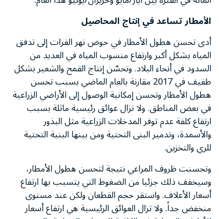
المائة في الفترة بين أيار/مايو وحزيران/يونيو هذا العام.
الأمطار تساعد في إنتاج المحاصيل
أدى تحسن هطول الأمطار في حوض نهر الفرات إلى تدفق
المياه بشكل أكبر وارتفاع منسوب المياه في العديد من
السدود في أنحاء البلاد. وتحسّن إنتاج القمح والشعير بشكل
طفيف في 2017 مقارنة بالعام الماضي بسبب تحسن
هطول الأمطار وتحسن إمكانية الوصول إلى الأراضي الزراعية
في بعض المناطق. ولا تزال عوائق رئيسية ماثلة بسبب
ارتفاع كلفة عدم توفر المدخلات الزراعية مثل البذور
والأسمدة، وتدمير البنى التحتية ومن بينها البنية التحتية
للري والتخزين.
وتحسنت ظروف المراعي نتيجة لتحسن هطول الأمطار،
وسيخفف ذلك جزئيا من الضغوط التي يتسبب بها ارتفاع
أسعار الأعلاف. واستقر حجم القطعان ولكن عند مستوى
منخفض جداً. ولا تزال العوائق الرئيسية هي ارتفاع أسعار