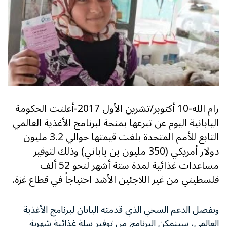
رام الله-10 أكتوبر/تشرين الأول 2017-أعلنت الحكومة
اليابانية اليوم عن تبرعها بمنحة لبرنامج الأغذية العالمي
التابع للأمم المتحدة بلغت قيمتها حوالي 3.2 مليون
دولار أمريكي (350 مليون ين ياباني) وذلك لتوفير
مساعدات غذائية لمدة ستة أشهر لنحو 52 ألف
فلسطيني من غير اللاجئين الأشد احتياجاً في قطاع غزة.
وبفضل الدعم السخي الذي قدمته اليابان لبرنامج الأغذية
العالمي، سيتمكن البرنامج من توفير سلة غذائية شهرية