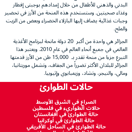
البدني والذهني للأطفال من خلال إمدادهم بوجبتى إفطار
وغذاء صحيتين. وستستخدم هذه المنحة من الأرز في تحضير
وجبات غذائية يضاف إليها البازلاء الخضراء وبعض من الزيت
والملح.
الجزائر هي واحدة من أكبر 20 دولة مانحة لبرنامج الأغذية
العالمي في جميع أنحاء العالم في عام 2010. ويعتبر هذا
التبرع جزءا من منحة تقدر بـ 15,000 طن من الأرز قدمتها
الجزائر للبلدان الأكثر تضرراً من الجفاف، وتشمل موريتانيا،
ومالي، والنيجر، وتشاد، وزيمبابوي وإثيوبيا.
حالات الطوارئ
الصراع في الشرق الأوسط
حالات الطواريء في فلسطين
حالة الطوارئ في أفغانستان
حالة الطوارئ في أوكرانيا
حالة الطوارئ في الساحل الأفريقي