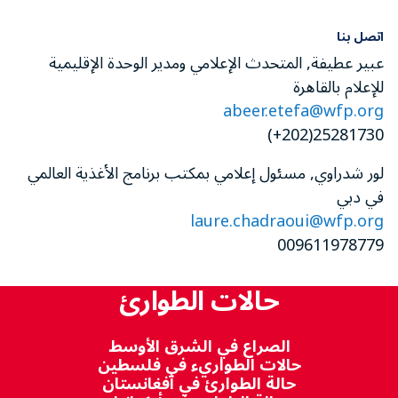
اتصل بنا
عبير عطيفة, المتحدث الإعلامي ومدير الوحدة الإقليمية
للإعلام بالقاهرة
abeer.etefa@wfp.org
25281730(202+)
لور شدراوي, مسئول إعلامي بمكتب برنامج الأغذية العالمي
في دبي
laure.chadraoui@wfp.org
009611978779
حالات الطوارئ
الصراع في الشرق الأوسط
حالات الطواريء في فلسطين
حالة الطوارئ في أفغانستان