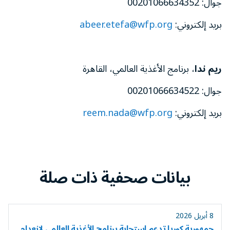
جوال: 00201066634352
بريد إلكتروني:
abeer.etefa@wfp.org
ريم ندا
، برنامج الأغذية العالمي، القاهرة
جوال: 00201066634522
بريد إلكتروني:
reem.nada@wfp.org
بيانات صحفية ذات صلة
8 أبريل 2026
جمهورية كوريا تدعم استجابة برنامج الأغذية العالمي لانعدام