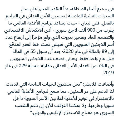
في جميع أنحاء المنطقة، بدأ التقدم المحرز على مدار
السنوات العشرة الماضية لتحسين الأمن الغذائي في التراجع
بالفعل. ففي لبنان - حيث يساعد برنامج الأغذية العالمي ما
يقرب من 900 ألف لاجئ سوري - أدى الانكماش الاقتصادي
والتضخم الحاد وتفجير بيروت الذي وقع مؤخرًا إلى ارتفاع عدد
أسر اللاجئين السوريين التي تعيش تحت خط الفقر المدقع
إلى 89 بالمائة في عام 2020- بعد أن سجل 55 في المائة
قبل عام واحد فقط. ويعاني نصف عدد اللاجئين السوريين
في البلاد من انعدام الأمن الغذائي مقارنة بنسبة 29٪ في عام
2019.
وأضافت فلايشر: “نحن ممتنون للجهات المانحة التي قدمت
لنا الدعم على مر السنين، مما سمح لبرنامج الأغذية العالمي
بالاستمرار في توفير الأغذية لملايين الأسر السورية داخل
سوريا وخارجها. ولا يمكننا التوقف الآن. إن دعم الشعب
السوري هو مفتاح الاستقرار الإقليمي والدولي."