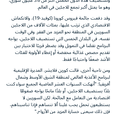
وتستضيف هذه الدول الخمس أكثر من 5.6 مليون سوري،
وهو ما يمثل أكبر تجمع للاجئين في العالم.
وقد دفعت جائحة فيروس كورونا (كوفيد-19)، والانكماش
الاقتصادي الذي ترتب عليها، بمئات الآلاف من اللاجئين
السوريين في المنطقة نحو المزيد من الفقر. وفي الوقت
نفسه، في البلدان الخمس التي تستضيف اللاجئين، يواجه
البرنامج نقصًا في التمويل وقد يضطر قريبًا للاختيار بين
تقديم حصص غذائية مخفضة أو إعطاء الأولوية للفئات
الأشد ضعفًا واحتياجًا فقط.
ومن ناحية أخرى، قالت كورين فلايشر، المديرة الإقليمية
لبرنامج الأغذية العالمي لمنطقة الشرق الأوسط وشمال
أفريقيا: "أنهكت السنوات العشر الماضية الجميع سواء كنت
بلدًا يستضيف اللاجئين، أو بلدًا مانحًا يواجه ضغوطًا
اقتصادية من التعامل مع الجائحة. لكن السوريين لا
يستطيعون تحمل يجب علينا ألا ننساهم فإذا تناسيناهم،
فإن ذلك سيعني خسارة المزيد من الأرواح."