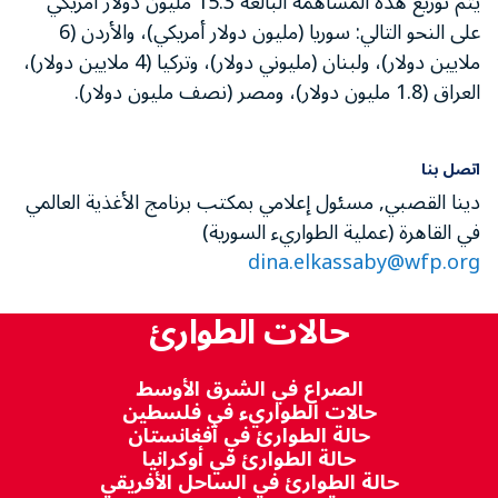
يتم توزيع هذه المساهمة البالغة 15.3 مليون دولار أمريكي
على النحو التالي: سوريا (مليون دولار أمريكي)، والأردن (6
ملايين دولار)، ولبنان (مليوني دولار)، وتركيا (4 ملايين دولار)،
العراق (1.8 مليون دولار)، ومصر (نصف مليون دولار).
اتصل بنا
دينا القصبي, مسئول إعلامي بمكتب برنامج الأغذية العالمي
في القاهرة (عملية الطواريء السورية)
dina.elkassaby@wfp.org
حالات الطوارئ
الصراع في الشرق الأوسط
حالات الطواريء في فلسطين
حالة الطوارئ في أفغانستان
حالة الطوارئ في أوكرانيا
حالة الطوارئ في الساحل الأفريقي