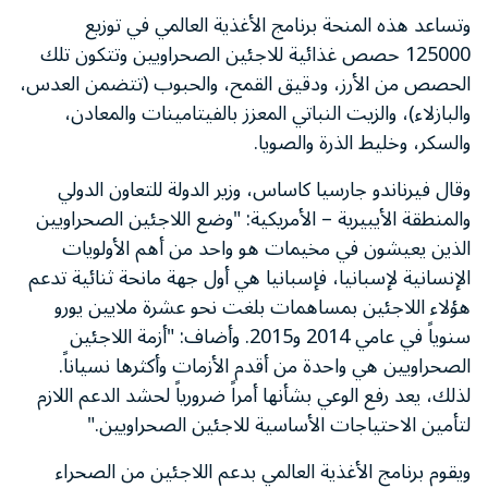
وتساعد هذه المنحة برنامج الأغذية العالمي في توزيع
125000 حصص غذائية للاجئين الصحراويين وتتكون تلك
الحصص من الأرز، ودقيق القمح، والحبوب (تتضمن العدس،
والبازلاء)، والزيت النباتي المعزز بالفيتامينات والمعادن،
والسكر، وخليط الذرة والصويا.
وقال فيرناندو جارسيا كاساس، وزير الدولة للتعاون الدولي
والمنطقة الأيبيرية – الأمريكية: "وضع اللاجئين الصحراويين
الذين يعيشون في مخيمات هو واحد من أهم الأولويات
الإنسانية لإسبانيا، فإسبانيا هي أول جهة مانحة ثنائية تدعم
هؤلاء اللاجئين بمساهمات بلغت نحو عشرة ملايين يورو
سنوياً في عامي 2014 و2015. وأضاف: "أزمة اللاجئين
الصحراويين هي واحدة من أقدم الأزمات وأكثرها نسياناً.
لذلك، يعد رفع الوعي بشأنها أمراً ضرورياً لحشد الدعم اللازم
لتأمين الاحتياجات الأساسية للاجئين الصحراويين."
ويقوم برنامج الأغذية العالمي بدعم اللاجئين من الصحراء