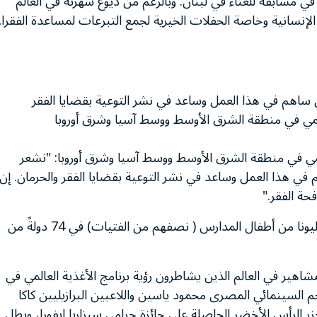
اره الغنائي في عام 1989 بعد أن فاز في مسابقة للغناء في لبنان. وبالرغم من ذيوع شهرته في العالم
لإنسانية وخاصة الحفلات الخيرية لجمع التبرعات لمساعدة الفقراء
ساهم في هذا العمل وساعد في نشر التوعية بقضايا الفقر
العالمي في منطقة الشرق الأوسط ووسط آسيا وشرق أوروبا
عالمي في منطقة الشرق الأوسط ووسط آسيا وشرق أوروبا: "نشعر
ي هذا العمل وساعد في نشر التوعية بقضايا الفقر والحرمان. إن
حة الفقر."
في عام 2005، ساعد برنامج الأغذية العالمي قرابة 22 مليونا من أطفال المدارس ( نصفهم من الفتيات) في 74 دولةً من
اهير في العالم الذين يشاطرون رؤية برنامج الأغذية العالمي في
م السينمائي المصرى محمود ياسين واللاعبين البرازيليين كاكا
زر الرأس الأخضر الحاصلة على جائزة جرامى سيزاريا ايفورا، وبطل