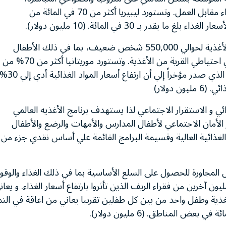
متضمنة التغذية المدرسية والتغذية وبرامج النقود والغذاء مقابل العمل. وتستورد ليبيريا أكثر من 70 في المائة من
ر بـ 30 في المائة. (10 مليون دولار).
سوف يوفر برنامج الأغذية العالمي مزيد من الأغذية لحوالي 550,000 شخص ضعيف، بما في ذلك الأطفال
الصغار، بينما يدعم الجهود المبذولة لإنشاء والحفاظ علي احتياطي القرية من الأغذية. وتستورد موريتانيا أكثر من 70% من
إجمالي احتياجاتها الغذائية. كما قد خلص تقييم الأغذية الذي صدر مؤخراً إلي أن ارتفاع أسعار المواد الغذائية أدي 
 دولار)
ائي و الاستقرار الاجتماعي لذا يستهدف برنامج الأغذيه العالمي
ص عن طريق توفير الأمان الاجتماعي لأطفال المدارس والأمهات والرضع والأطفال
 الغذائية العالية وقسيمة البرامج القائمة علي أساس نقدي جزء من
 المجاورة للحصول على السلع الأساسية بما في ذلك الغذاء والوقو
خلفية لجهود برنامج الأغذية العالمي لمساعدة 1.3 مليون آخرين من فقراء الريف الذين تأثروا بارتفاع أسعار الغذاء. و يع
نقص التغذية وطفل واحد من بين كل طفلين تقريبا يعاني من اعاقة في النم