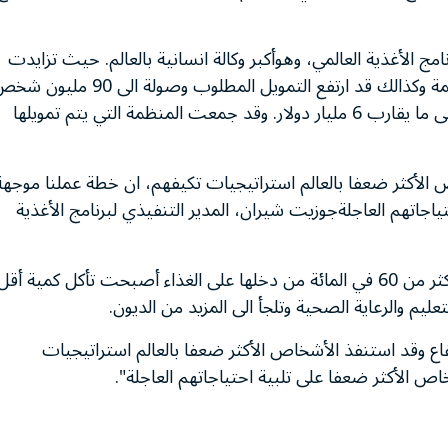
نامج الأغذية العالمي، وهوأكبر وكالة انسانية بالعالم. حيث تزايدت
تكاليف المشروعات وارتفعت الميزانية الأساسية للمنظمة وكذالك قد ارتفع التمويل المطلوب وصولة الى 90 م
في كافة أنحاء العالم في عام 2008 من 3.1 مليار دولار الى ما يقارب 6 مليار دولار. وقد جمعت المنظمة التي يتم تمويلها
ص الأكثر ضعفا بالعالم استراتيجيات تكيفهم، ان خطة عملنا موجهة
جاتهم العاجلةجوزيت شيران، المدير التنفيذي لبرنامج الأغذية
وقد أوضحت شيران أن الأسر الفقيرة التي تنفق سلفا أكثر من 60 في المائة من دخلها على الغذاء أصبحت تأكل كمية أقل
ليم والرعاية الصحية وتلجأ الى المزيد من الديون.
فاع وقد استنفذ الأشخاص الأكثر ضعفا بالعالم استراتيجيات
 الأكثر ضعفا على تلبية احتياجاتهم العاجلة".