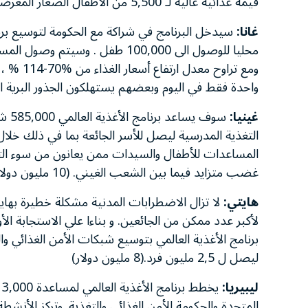
قيمة غذائية عالية لـ 5,500 من الأطفال الصغار المعرضين لمخاطر الاصابة بسوء التغذية بشكل خاص. (5 مليون دولار).
غانا:
سيدخل البرنامج في شراكة مع الحكومة لتوسيع برنام
ومع تراو
واحدة فقط في اليوم وبعضهم يستهلكون الجذور البرية السامة. (3.4 مليو
غينيا:
سوف 
التغذية المدرسية ليصل للأسر الجائعة بما في ذلك خلال 
المساعدات للأطفال والسيدات ممن يعانون من سوء التغذي
غضب متزايد فيما بين الشعب الغيني. (10 مليون دولار)
هايتي:
لا تزال الاضطرابات المدنية مشكلة خطيرة بهايت
لأكبر عدد ممكن من الجائعين. و بناءا علي الاستجابة ال
برنامج الأغذية العالمي بتوسيع شبكات الأمن الغذائي وا
ليصل ل 2,5 مليون فرد.(8 مليون دولار)
ليبيريا:
المتحدة والحكومة للأمن الغذائي والتغذية. وتركز الأن