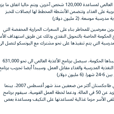
يخطط برنامج الأغذية العالمي لمساعدة 120,000 شخص آخرين. ويتم حاليا انفاق ما يز
 56 في المائة بالضفة الغربية على الغذاء. وتتضمن الأنشطة المخطط لها ايصالات للخبز
موسعة. (2 مليون دولار)
رين معرضين للمخاطر بناء على السعرات الحرارية المخفضة التي
امج الحكومة الخاصة بالتحويل النقدي وذلك عن طريق استهداف الأس
ة المدرسية التي يتم تنفيذها على نحو مشترك مع اليونسكو لتصل الى
في سياق المبادرة الاجتماعية الطارئة التي تتبناها الحكومة، سيصل برنامج الأغذية العالمي الى نحو 631,000
التغذية المدرسية والغذاء مقابل العمل. وسيبدأ أيضا تجريب برنامج
 دولار)
لقد ازدادت أسعار الخبز والزيت النباتي في طاجكستان أكثر من ضعفين منذ شهر أغسطس 2007، بينما
ارتفعت أسعار معظم الأغذية الأساسية الأخرى بنسبة تزيد عن 50 في المائة. ودعما لخطة العمل القومية، سيقوم برنامج
 شخص آخرين – ستتلقى الأسر حزما غذائية لمساعدتها على التكيف ومساعدة بعض