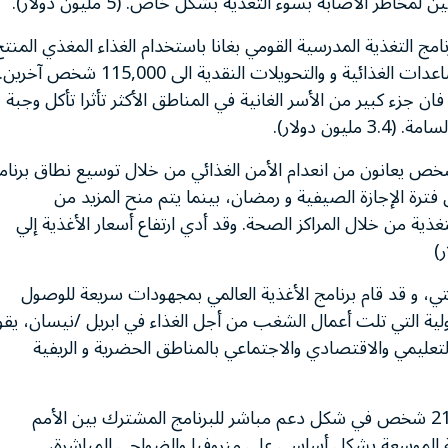
ج التغذية المدرسية القومي بغانا باستخدام الغذاء المغذي المنتج
محليا للوصول الى 100,000 طفل . وسيتم وصول المساعدات الغذائية و والتحويلات النقدية الى 115,000 شخص آخرين
ح معدل ارتفاع أسعار الغذاء من %70-114 % ، فان جزء كبير من الأسر الغانية في المناطق الأكثر تأثرا تأكل وجبة
ن دولار).
يساعد برنامج الأغذية العالمي 585,000 شخص يعانون من انعدام الأمن الغذائي من خلال توسيع نطاق برنا
فترة الإجازة الصيفية و رمضان، بينما يتم منح المزيد من
ة من خلال المراكز الصحة. وقد أدي ارتفاع أسعار الأغذية إلي
ي، و قد قام برنامج الأغذية العالمي بمجهودات سريعة للوصول
أولية التي تلت أعمال الشغب من أجل الغذاء في ابريل /نيسان، يقو
لتعليمي والاقتصادي والاجتماعي بالمناطق الحضرية و الريفية
يخطط برنامج الأغذية العالمي لمساعدة 213,000 شخص في شكل دعم مباشر للبرنامج المشترك بين الأمم
شطة الموسعة بشكل أساسي على منروفيا والضواحي المباشرة،