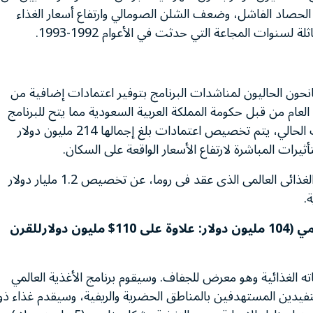
الحصاد الفاشل، وضعف الشلن الصومالي وارتفاع أسعار الغذاء
لسنوات المجاعة التي حدثت في الأعوام 1992-1993.
نحون الحاليون لمناشدات البرنامج بتوفير اعتمادات إضافية من
العام من قبل حكومة المملكة العربية السعودية مما يتح للبرنامج
فرصة مواجهة العديد من التحديات الجديدة. وفي الوقت الحالي، يتم تخصيص اعتمادات بلغ إجمالها 214 مليون دولار
 المباشرة لارتفاع الأسعار الواقعة على السكان.
وفي يونيو، أعلن برنامج الاغذية العالمي فى مؤتمرالامن الغذائى العالمى الذى عقد فى روما، عن تخصيص 1.2 مليار دولار
بدء تنفيذ المجموعة النقدية لبرنامج الأغذية العالمي (104 مليون دولار: علاوة على 110$ مليون دولارللقرن
ا من احتياجاته الغذائية وهو معرض للجفاف. وسيقوم برنامج الأغذية العالمي
ئية شهرية عامة لـ 140,500 من المستفيدين المستهدفين بالمناطق الحضرية والريفية، وسيقدم غذاء ذو