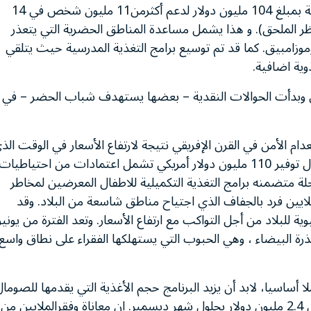
- كما قام برنامج الاغذية العالمي بزيادة المساعدة الغذائية بمبلغ 104 مليون دولار لدعم أكثرمن11 مليون شخص في 14
أنظر الملحق). و هذا يشمل مساعدة المناطق الحضرية التي يتعذر
وموزامبيق. كما قد تم توسيع برامج التغذية المدرسية حيث يتلقي
وية اضافية.
ي وبدأت الحوالات النقدية – بعضها يستهدف شباب الحضر – في
ام الأمن في القرن الإفريقي نتيجة لارتفاع الأسعار في الوقت الذ
يرفع فيه برنامج الأغذية العالمي حجم مساعداته من خلال توفير 110 مليون دولار أمريكي تشمل اعتمادات من احتياطيات
جلة متضمنه برامج التغذية التكميلية للاطفال المعرضين لمخاطر
 ملايين فرد بالجفاف الذي اجتياح مناطق شاسعة من البلاد. وقد
 للبلاد من أجل التواكب مع ارتفاع الأسعار. وتعد الفترة من يونيو
رة البيضاء ، وهي الحبوب التي يستهلكها الفقراء على نطاق واسع
ساسيا، لابد أن يزيد البرنامج حجم الأغذية التي يقدمها للصومال
بأكثر من الضعف خلال الأشهر القليلة القادمة ليصل إلى 2.4 مليون دولار بحلول شهر ديسمبر. ان معاناة وفقرالملايين من