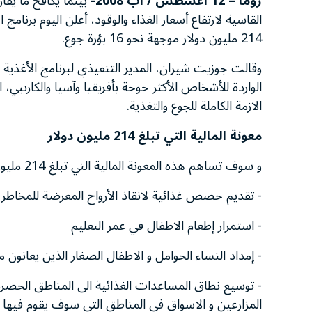
روما – 12 اغسطس / اب 2008-
بينما يكافح ما يقار
القاسية لارتفاع أسعار الغذاء والوقود، أعلن اليوم برنامج
214 مليون دولار موجهة نحو 16 بؤرة جوع.
وقالت جوزيت شيران، المدير التنفيذي لبرنامج الأغذية ا
الواردة للأشخاص الأكثر حوجة بأفريقيا وآسيا والكاريب
الازمة الكاملة للجوع والتغذية.
معونة المالية التي تبلغ 214 مليون دولار
و سوف تساهم هذه المعونة المالية التي تبلغ 214 مليون دولارا امريكيا في o تقديم المساعدات الاتية:
- تقديم حصص غذائية لانقاذ الأرواح المعرضة للمخاطر
- استمرار إطعام الاطفال في عمر التعليم
- إمداد النساء الحوامل و الاطفال الصغار الذين يعانون 
- توسيع نطاق المساعدات الغذائية الى المناطق الحضرية 
المزارعين و الاسواق في المناطق التي سوف يقوم فيها بر