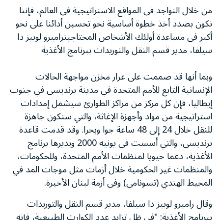
من خلال التواجد فى المواقع الاستراتيجية فى العالم، فإننا
نكون بصدد أخذ خطوة أساسية نحو تحسين أدائنا على نحو
أكبر فى مساعدة أولئك الأشخاص المحتاجينراميرو لوبيز دا
سيلفا، مدير قسم النقل والتوريدات ببرنامج الأغذية
وبما أنها قد صممت على غرار مخزن مواجهة الحالات
الإنسانية التابع للأمم المتحدة في مدينة برنديسى في جنوب
إيطاليا، فإن كل مركز من مراكز الطوارئ سيشمل إمدادات
استراتيجية من مواد وأجهزة الإغاثة، والتي ستكون جاهزة
للنقل خلال 24 إلى 48 ساعة جوا وبحرا. وقد قدمت قاعدة
برنديسى، والتي أسست فى يونيه 2000 ويديرها برنامج
الأغذية، دعما حيويا لمنظمات الأمم المتحدة، وللحكومات،
والمنظمات غير الحكومية خلال أزمات مثل موجات المد في
المحيط الهندي (تسونامى) وفى أزمة لبنان الأخيرة.
وقال راميرو لوبيز دا سيلفا، مدير قسم النقل والتوريدات
ببرنامج الأغذية: "في ظل تزايد عدد الكوارث الطبيعية، فإنه