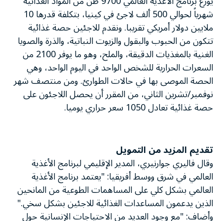
يوزع برنامج الأغذية العالمي 9700 طن من المواد الغذائية
شهرياً لحوالي 500 ألف لاجئ في كينيا، بتكلفة قدرها 10
ملايين دولار أمريكي تقريبا. ونقدم للاجئين حصة غذائية
تتكون من الحبوب والبقول والزيوت النباتية، والذرة والصويا
الغنية بالمغذيات الدقيقة، والملح، وهو ما يوفر 2100 من
السعرات الحرارية للشخص الواحد في اليوم الواحد، وهي
الحصة الموصى بها في حالات الطوارئ. ومن منتصف شهر
نوفمبر/تشرين الثاني، من المقرر أن يحصل اللاجئون على
حصة غذائية تعادل 1050 سعر حراري يوميا.
تقديم المزيد من التمويل
وقال فاليري جوارنيري، المدير الإقليمي لبرنامج الأغذية
العالمي في شرق ووسط أفريقيا: "يعتمد برنامج الأغذية
العالمي بشكل كلي على المساهمات الطوعية من المانحين
الذين يدعمون المساعدات الغذائية للاجئين بشكل سخي."
وأضاف: "مع وجود العديد من الاحتياجات الإنسانية حول