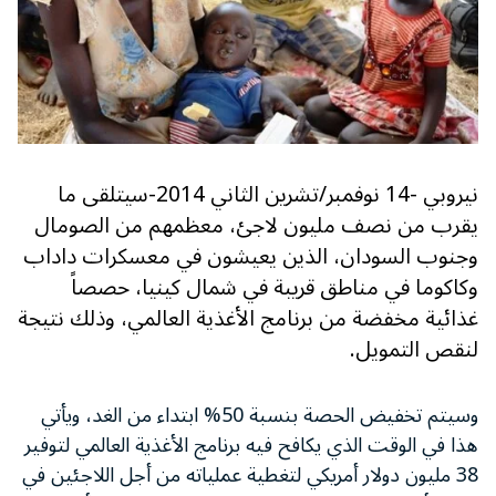
نيروبي -14 نوفمبر/تشرين الثاني 2014-سيتلقى ما
يقرب من نصف مليون لاجئ، معظمهم من الصومال
وجنوب السودان، الذين يعيشون في معسكرات داداب
وكاكوما في مناطق قريبة في شمال كينيا، حصصاً
غذائية مخفضة من برنامج الأغذية العالمي، وذلك نتيجة
لنقص التمويل.
وسيتم تخفيض الحصة بنسبة 50% ابتداء من الغد، ويأتي
هذا في الوقت الذي يكافح فيه برنامج الأغذية العالمي لتوفير
38 مليون دولار أمريكي لتغطية عملياته من أجل اللاجئين في