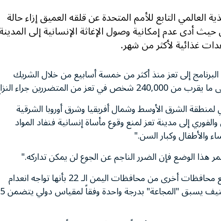
201-أعرب برنامج الأغذية العالمي التابع للأمم المتحدة عن قلقه العميق إزاء حالة
ن حيث أدى عدم إمكانية وصول الإغاثة الإنسانية إلى المدينة
ت غذائية لأكثر من شهر.
لبرنامج إلى تعز منذ أكثر من خمسة أسابيع من خلال الشريك
ن المتضررين جراء النزاع.
مي لمنطقة الشرق الأوسط وشمال أفريقيا وشرق أوروبا الشرقية
الفوري إلى مدينة تعز لمنع وقوع مأساة إنسانية فنفاد المواد
اء والأطفال وكبار السن."
مر هذا الوضع فإن الضرر الناجم عن الجوع لن يمكن تداركه."
صنّف تقرير صدر في شهر يونيو/تموز محافظة تعز وتسع محافظات أخرى من محافظات اليمن الـ 22 بأنها تواجه انعدام
الأمن الغذائي على مستوى "حالة الطوارئ" - وهذا التصنيف يسبق "المجاعة" بدرجة واحدة وفقاً لمقياس دولي يتضمن 5