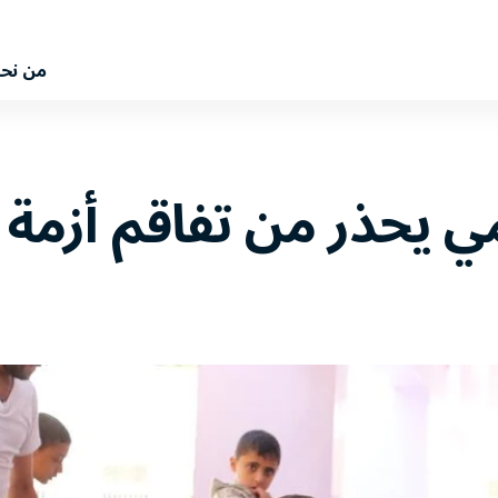
من نح
لمي يحذر من تفاقم أزمة