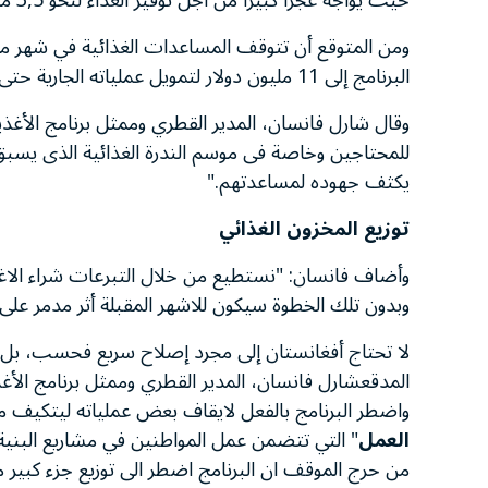
حيث يواجه عجزا كبيرا من اجل توفير الغذاء لنحو 3,5 مليون أفغانى.
ومن المتوقع أن تتوقف المساعدات الغذائية في شهر 
البرنامج إلى 11 مليون دولار لتمويل عملياته الجارية حتى شهر يونيو 2006.
وقال شارل فانسان، المدير القطري وممثل برنامج الأغذية 
للمحتاجين وخاصة فى موسم الندرة الغذائية الذى يسبق
يكثف جهوده لمساعدتهم."
توزيع المخزون الغذائي
وأضاف فانسان: "نستطيع من خلال التبرعات شراء الاغذية 
وبدون تلك الخطوة سيكون للاشهر المقبلة أثر مدمر على ا
لا تحتاج أفغانستان إلى مجرد إصلاح سريع فحسب، بل ت
المدقعشارل فانسان، المدير القطري وممثل برنامج الأغذ
واضطر البرنامج بالفعل لايقاف بعض عملياته ليتكيف مع 
العمل
" التي تتضمن عمل المواطنين في مشاريع البنية ا
من حرج الموقف ان البرنامج اضطر الى توزيع جزء كبي