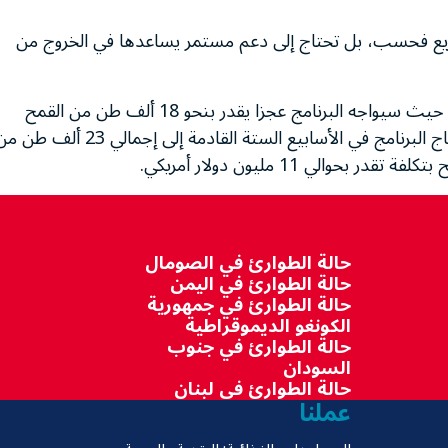
سريع فحسب، بل تحتاج إلى دعم مستمر يساعدها في الخروج من
ومن المقرر أن تتوقف أول عملية إغاثة في مارس القادم حيث سيواجه البرنامج عجزا يقدر بنحو 18 ألف طن من القمح
و600 طن من البقوليات. ومن أجل مواصلة عملياته يحتاج البرنامج في الأسابيع الستة القادمة إلى إجمالي 23 ألف
الي 11 مليون دولار أمريكي.
حالة الطوارئ في الصومال
حالة الطوارئ في اليمن
حالة الطوارئ في جمهورية
الكونغو الديموقراطية
حالة الطوارئ في جنوب
السودان
حالة الطوارئ في لبنان
عملنا